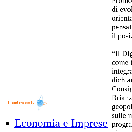
Promos
di evo
orient
pensat
il pos
“Il Di
come t
integr
dichia
Consig
Brianz
geopol
sulle 
Economia e Imprese
progra