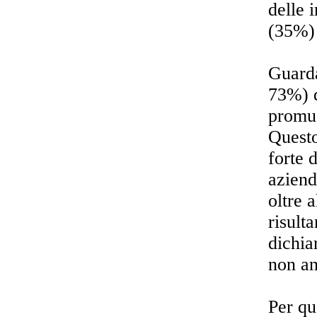
delle 
(35%)
Guarda
73%) 
promuo
Questo
forte 
aziend
oltre 
risult
dichia
non an
Per qu