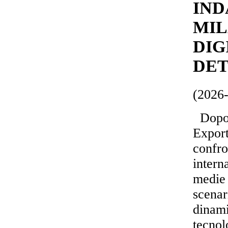
IND
MIL
DIG
DET
(2026
Dopo l
Export
confro
intern
medie 
scenar
dinami
tecnol