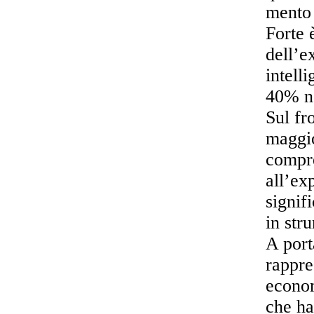
mento 
Forte 
dell’e
intell
40% ne
Sul fr
maggi
compre
all’ex
signif
in str
A port
rappre
econom
che ha