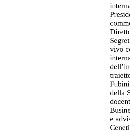
interna
Presid
comme
Dirett
Segret
vivo c
intern
dell’i
traiett
Fubini
della 
docent
Busine
e advi
Ceneti