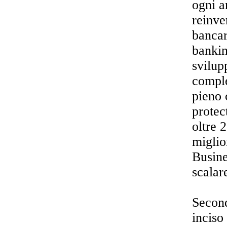
ogni a
reinve
bancar
bankin
svilup
comple
pieno 
protec
oltre 
miglio
Busine
scalar
Second
inciso