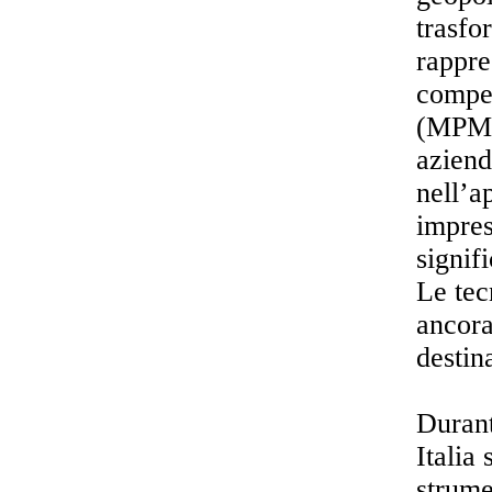
trasfo
rappre
compet
(MPMI)
aziend
nell’a
impres
signif
Le tec
ancora
destin
Durant
Italia
strume