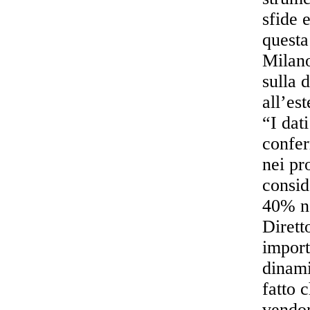
sfide 
questa
Milano
sulla 
all’es
“I dat
confer
nei pr
consid
40% ne
Dirett
import
dinami
fatto 
vendon