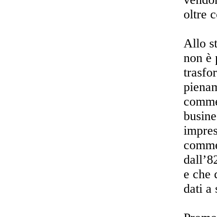
oltre 
Allo s
non è 
trasfo
pienam
commer
busine
impres
commer
dall’8
e che 
dati a