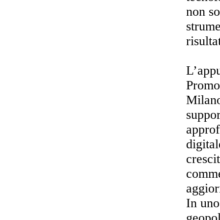
non so
strume
risultat
L’appu
Promos
Milano
suppor
approf
digita
cresci
commer
aggior
In uno
geopol