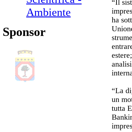
“Il si
Ambiente
impres
ha sot
Unionc
Sponsor
strume
entrar
estere
analis
intern
“La di
un moto
tutta 
Bankin
impres