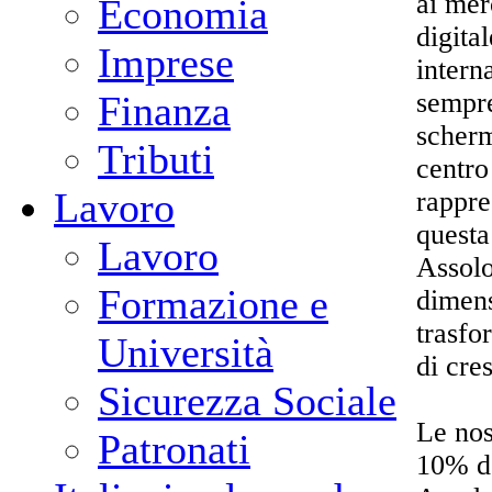
ai mer
Economia
digita
Imprese
intern
sempre
Finanza
scherm
Tributi
centro
Lavoro
rappre
questa
Lavoro
Assolo
Formazione e
dimens
trasfo
Università
di cres
Sicurezza Sociale
Le nos
Patronati
10% de