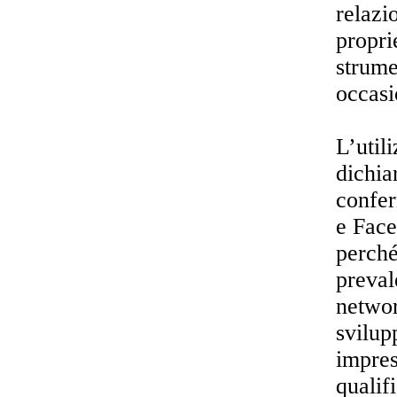
relazi
propri
strume
occasi
L’util
dichia
confer
e Face
perché
preval
networ
svilup
impres
qualif