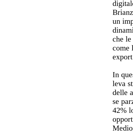
digita
Brianz
un imp
dinami
che le
come l
export
In que
leva s
delle 
se par
42% lo
opport
Medio 