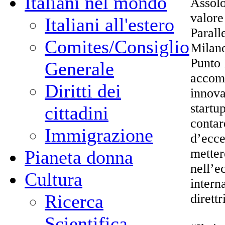
Italiani nel mondo
Assolo
valore
Italiani all'estero
Parall
Comites/Consiglio
Milano
Punto
Generale
accomp
Diritti dei
innova
startu
cittadini
contar
Immigrazione
d’ecce
metter
Pianeta donna
nell’e
Cultura
intern
Ricerca
direttr
Scientifica -