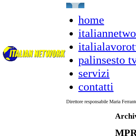
home
italiannetwo
italialavorot
palinsesto t
servizi
contatti
Direttore responsabile Maria Ferran
Archiv
MPR