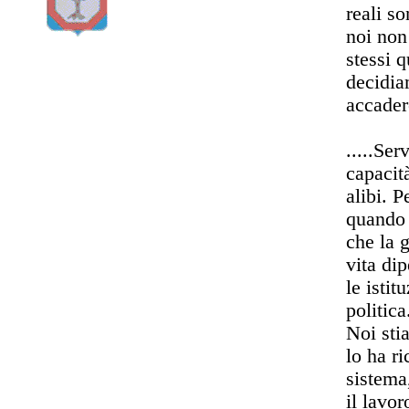
reali s
noi non
stessi q
decidia
accadere
.....Ser
capacit
alibi. 
quando 
che la 
vita di
le istit
politica
Noi sti
lo ha ri
sistema
il lavor