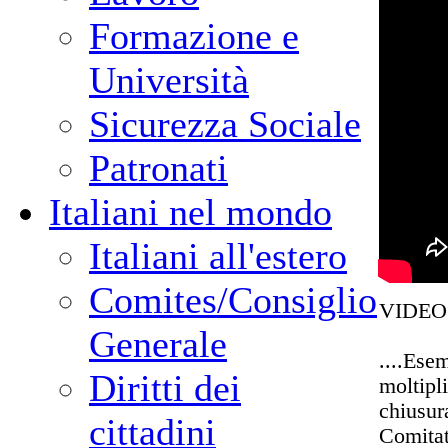
Formazione e
Università
Sicurezza Sociale
Patronati
Italiani nel mondo
Italiani all'estero
Comites/Consiglio
VIDEO
Generale
....Ese
Diritti dei
moltipl
chiusur
cittadini
Comita