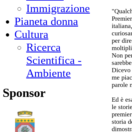
Immigrazione
"Qualch
Premier
Pianeta donna
italian
Cultura
curiosa
per dir
Ricerca
moltipli
Non per
Scientifica -
sarebbe
Dicevo 
Ambiente
me piac
parole 
Sponsor
Ed è es
le stor
premier
storia d
dimostr