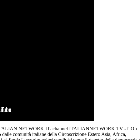
ata ad ITALIAN NETWORK.IT- channel ITALIANNETWORK TV - l' On.
lle comunità italiane della Circoscrizione Estero Asia, Africa,
ali si fonda l'accordo: valori condivisi come il rispetto della democrazia 