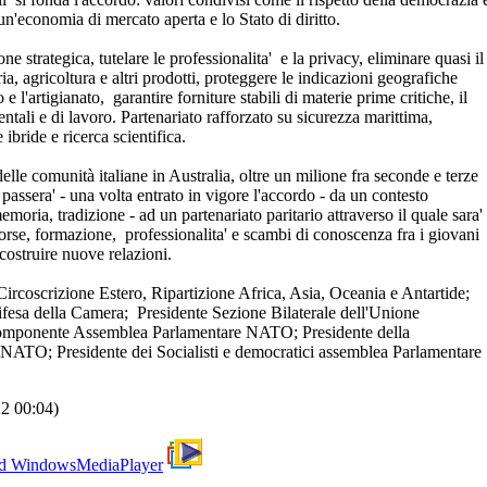
n'economia di mercato aperta e lo Stato di diritto.
ne strategica, tutelare le professionalita' e la privacy, eliminare quasi il
, agricoltura e altri prodotti, proteggere le indicazioni geografiche
e l'artigianato, garantire forniture stabili di materie prime critiche, il
entali e di lavoro. Partenariato rafforzato su sicurezza marittima,
ibride e ricerca scientifica.
delle comunità italiane in Australia, oltre un milione fra seconde e terze
, passera' - una volta entrato in vigore l'accordo - da un contesto
emoria, tradizione - ad un partenariato paritario attraverso il quale sara'
isorse, formazione, professionalita' e scambi di conoscenza fra i giovani
 costruire nuove relazioni.
ircoscrizione Estero, Ripartizione Africa, Asia, Oceania e Antartide;
sa della Camera; Presidente Sezione Bilaterale dell'Unione
 Componente Assemblea Parlamentare NATO; Presidente della
NATO; Presidente dei Socialisti e democratici assemblea Parlamentare
22 00:04)
d WindowsMediaPlayer