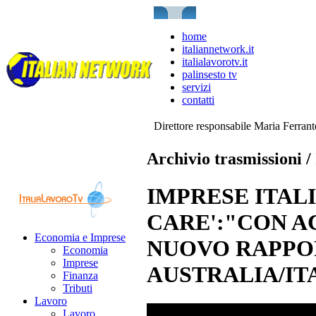
home
italiannetwork.it
italialavorotv.it
palinsesto tv
servizi
contatti
Direttore responsabile Maria Ferran
Archivio trasmissioni /
IMPRESE ITAL
CARE':"CON A
Economia e Imprese
NUOVO RAPPO
Economia
Imprese
AUSTRALIA/IT
Finanza
Tributi
Lavoro
Lavoro