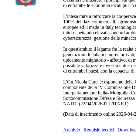
di entrambe le economia locali pur in u
L'intesa mira a rafforzare la cooperazio
100% dei dazi commerciali, agrindustria
europee ed il made in Italy tecnologico 
tutto rispettando elevati standard ambi
cybersicurezza, gestione delle minacce 
In quest'ambito il legame fra la realtà 
generazioni di italiani e nuovi arrivati
tipicamente migratorio - affettivo, di m
possibile valorizzare investimenti e r
di entrambi i paesi, con la capacita' di
L'On.Nicola Care' è: esponente della C
componente della IV Commissione Dife
Interparlamentare Italia- Mongolia;
Sottocommissione Difesa e Sicurezza 
NATO. (22/04/2026-ITL/ITNET)
(Data di inserimento online 2026-04-
Archivio
|
Requisiti tecnici
|
Downloa