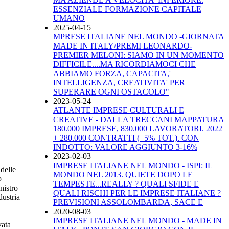
ESSENZIALE FORMAZIONE CAPITALE
UMANO
2025-04-15
MPRESE ITALIANE NEL MONDO -GIORNATA
MADE IN ITALY/PREMI LEONARDO-
PREMIER MELONI: SIAMO IN UN MOMENTO
DIFFICILE....MA RICORDIAMOCI CHE
ABBIAMO FORZA, CAPACITA,'
INTELLIGENZA, CREATIVITA' PER
SUPERARE OGNI OSTACOLO"
2023-05-24
ATLANTE IMPRESE CULTURALI E
CREATIVE - DALLA TRECCANI MAPPATURA
180.000 IMPRESE, 830.000 LAVORATORI. 2022
+ 280.000 CONTRATTI (+5% TOT.). CON
INDOTTO: VALORE AGGIUNTO 3-16%
2023-02-03
IMPRESE ITALIANE NEL MONDO - ISPI: IL
 delle
MONDO NEL 2013. QUIETE DOPO LE
o
TEMPESTE...REALLY ? QUALI SFIDE E
nistro
QUALI RISCHI PER LE IMPRESE ITALIANE ?
dustria
PREVISIONI ASSOLOMBARDA, SACE E
2020-08-03
IMPRESE ITALIANE NEL MONDO - MADE IN
vata