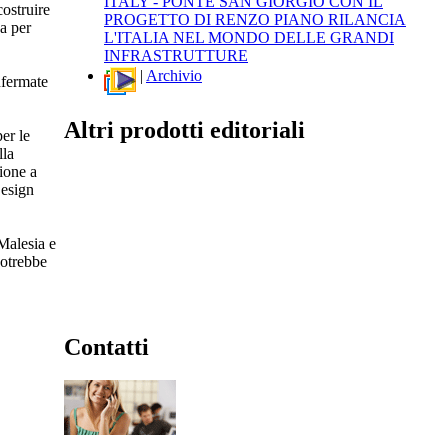
ITALY - PONTE SAN GIORGIO CON IL
costruire
PROGETTO DI RENZO PIANO RILANCIA
ca per
L'ITALIA NEL MONDO DELLE GRANDI
INFRASTRUTTURE
|
Archivio
nfermate
Altri prodotti editoriali
er le
lla
ione a
Design
Malesia e
potrebbe
Contatti