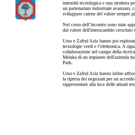
intensità tecnologica e una struttura p
un partenariato industriale avanzato, c
sviluppare catene del valore sempre più 
Nel corso dell’incontro sono state appr
dal valore dell'interscambio cresciuto 
Urso e Zafrul Aziz hanno poi esplorato 
tecnologie verdi e l’elettronica. A rig
collaborazione nel campo della ricerca
Melaka di un impianto dell'azienda it
Park.
Urso e Zafrul Aziz hanno infine affron
la ripresa dei negoziati per un accord
rappresentare alla luce delle attuali 