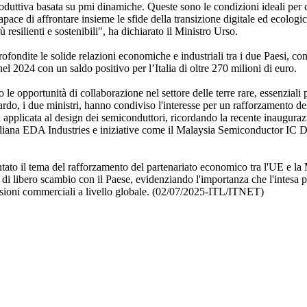
roduttiva basata su pmi dinamiche. Queste sono le condizioni ideali per 
apace di affrontare insieme le sfide della transizione digitale ed ecologi
resilienti e sostenibili", ha dichiarato il Ministro Urso.
ofondite le solide relazioni economiche e industriali tra i due Paesi, co
nel 2024 con un saldo positivo per l’Italia di oltre 270 milioni di euro.
le opportunità di collaborazione nel settore delle terre rare, essenziali p
uardo, i due ministri, hanno condiviso l'interesse per un rafforzamento de
 applicata al design dei semiconduttori, ricordando la recente inauguraz
aliana EDA Industries e iniziative come il Malaysia Semiconductor IC 
tato il tema del rafforzamento del partenariato economico tra l'UE e la 
o di libero scambio con il Paese, evidenziando l'importanza che l'intesa 
tensioni commerciali a livello globale. (02/07/2025-ITL/ITNET)