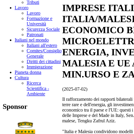
Tributi
IMPRESE ITAL
Lavoro
Lavoro
ITALIA/MALES
Formazione e
Università
ECONOMICO B
Sicurezza Sociale
Patronati
MICROELETTR
Italiani nel mondo
Italiani all'estero
ENERGIA, INV
Comites/Consiglio
Generale
MALESIA E UE
Diritti dei cittadini
Immigrazione
MIN.URSO E Z
Pianeta donna
Cultura
Ricerca
Scientifica -
(2025-07-02)
Ambiente
Il rafforzamento dei rapporti bilaterali
terre rare e dell'energia, gli investimen
Sponsor
economico tra il paese e l'UE: questi i 
delle Imprese e del Made in Italy, Sen
malese, Tengku Zafrul Aziz.
"Italia e Malesia condividono modelli i