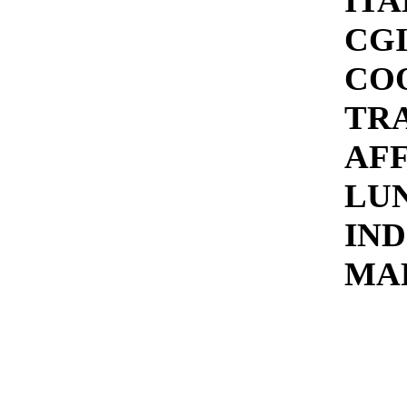
ITA
CGI
COO
TR
AFF
LUN
IND
MAR