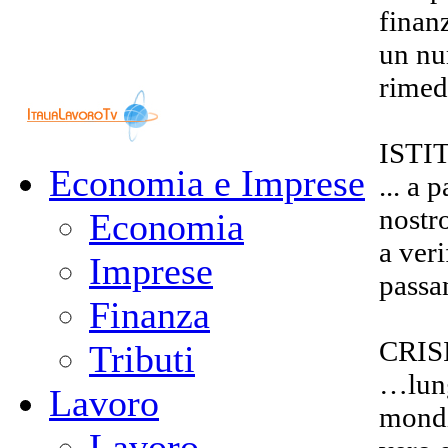
finanz
un num
rimed
ISTI
Economia e Imprese
... a 
nostro
Economia
a ver
Imprese
passan
Finanza
CRIS
Tributi
…lung
Lavoro
mondi
Lavoro