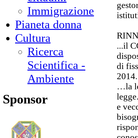
gestor
Immigrazione
istitu
Pianeta donna
RINN
Cultura
...il
Ricerca
dispo
Scientifica -
di fi
2014.
Ambiente
…la l
legge
Sponsor
e vecc
bisog
rispo
conos