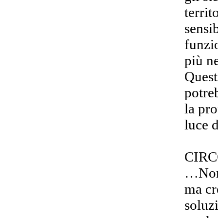
territ
sensib
funzi
più n
Quest
potre
la pro
luce 
CIRC
…Non 
ma cr
soluz