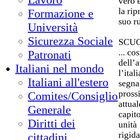
vero 
la rip
Formazione e
suo r
Università
Sicurezza Sociale
SCU
... co
Patronati
dell’a
Italiani nel mondo
l’ita
Italiani all'estero
segna
pross
Comites/Consiglio
attual
Generale
capito
Diritti dei
unità 
rigida
cittadini