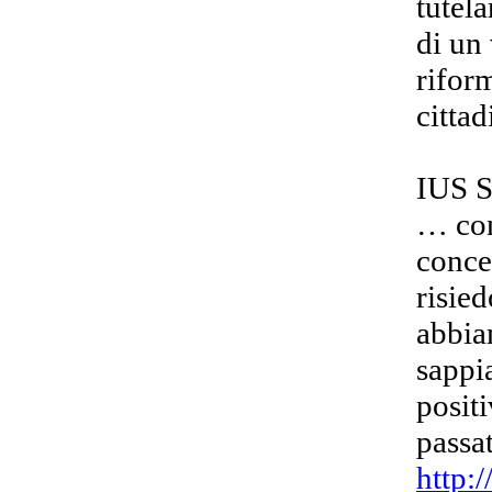
tutela
di un 
rifor
cittad
IUS 
… con
conce
risie
abbia
sappi
posit
passat
http: