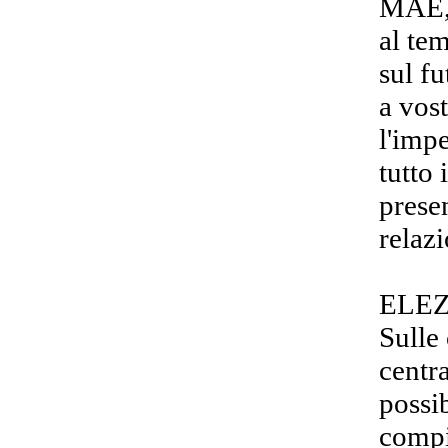
MAE, 
al te
sul f
a vos
l'imp
tutto
prese
relazi
ELEZ
Sulle 
centr
possib
compi