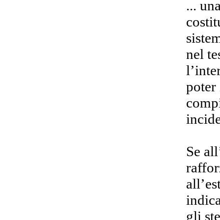
... u
costi
siste
nel t
l’int
poter
compi
incide
Se al
raffo
all’e
indica
gli st