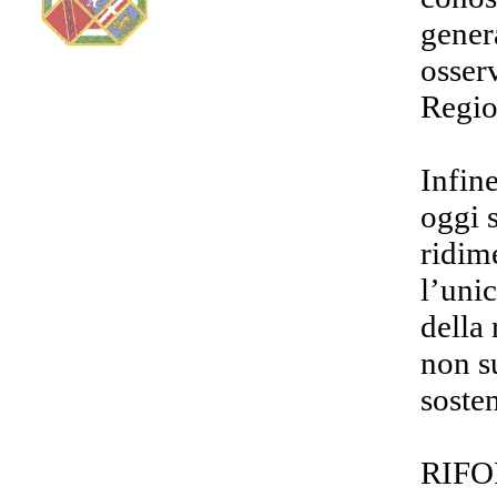
gener
osser
Regio
Infin
oggi 
ridim
l’uni
della
non s
sosten
RIFO