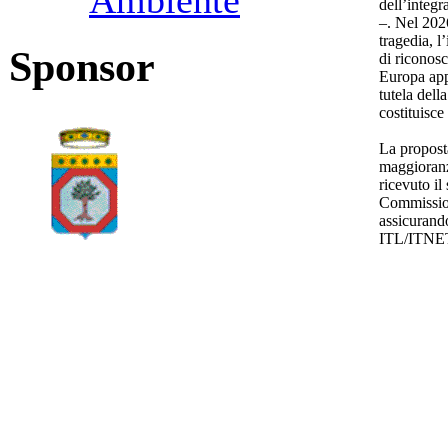
Ambiente
dell’integ
–. Nel 2026
tragedia, l
Sponsor
di riconosc
Europa app
tutela della
costituisce
La propost
maggioranz
ricevuto il
Commission
assicurand
ITL/ITNE