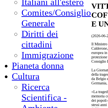
Italiani all'estero
VIT
Comites/Consiglio
COF
Generale
E U
Diritti dei
(2026-06-
cittadini
Il Ministro
Calderone, 
Immigrazione
europea in 
protezione 
Consiglio
Pianeta donna
La Giornata
Cultura
della trage
da Belgio e
Germania,
Ricerca
«La tragedi
Scientifica -
memoria col
dei popoli 
stessi ann