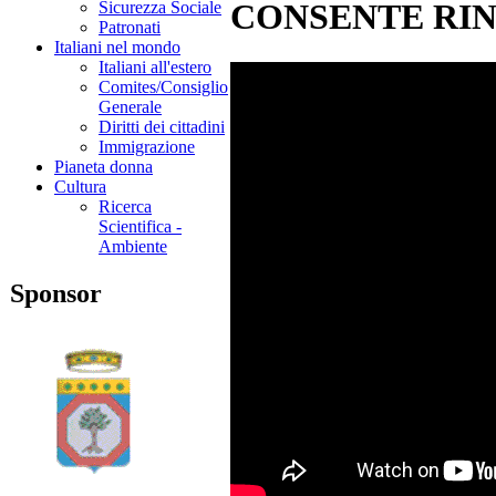
CONSENTE RIN
Sicurezza Sociale
Patronati
Italiani nel mondo
Italiani all'estero
Comites/Consiglio
Generale
Diritti dei cittadini
Immigrazione
Pianeta donna
Cultura
Ricerca
Scientifica -
Ambiente
Sponsor