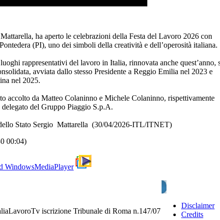
 Mattarella, ha aperto le celebrazioni della Festa del Lavoro 2026 con
Pontedera (PI), uno dei simboli della creatività e dell’operosità italiana.
 luoghi rappresentativi del lavoro in Italia, rinnovata anche quest’anno, s
nsolidata, avviata dallo stesso Presidente a Reggio Emilia nel 2023 e
ina nel 2025.
stato accolto da Matteo Colaninno e Michele Colaninno, rispettivamente
e delegato del Gruppo Piaggio S.p.A.
o dello Stato Sergio Mattarella (30/04/2026-ITL/ITNET)
30 00:04)
d WindowsMediaPlayer
Disclaimer
aliaLavoroTv iscrizione Tribunale di Roma n.147/07
Credits