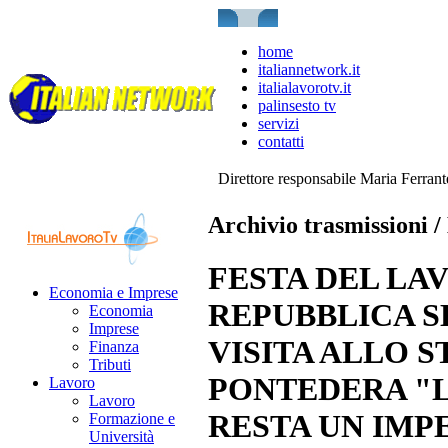
home
italiannetwork.it
italialavorotv.it
palinsesto tv
servizi
contatti
Direttore responsabile Maria Ferran
Archivio trasmissioni 
FESTA DEL LA
Economia e Imprese
REPUBBLICA S
Economia
Imprese
VISITA ALLO S
Finanza
Tributi
PONTEDERA "L
Lavoro
Lavoro
RESTA UN IMP
Formazione e
Università