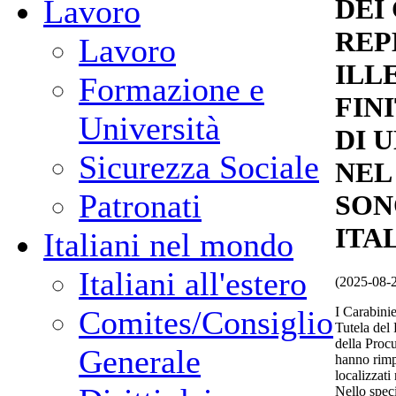
Lavoro
DEI
REP
Lavoro
ILL
Formazione e
FIN
Università
DI 
Sicurezza Sociale
NEL
Patronati
SON
ITA
Italiani nel mondo
Italiani all'estero
(2025-08-
I Carabini
Comites/Consiglio
Tutela del
della Proc
Generale
hanno rimpa
localizzat
Nello speci