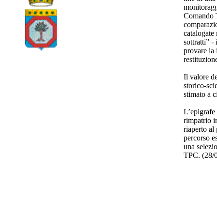
monitoragg
Comando TP
comparazio
catalogate 
sottratti”
provare la 
restituzion
Il valore d
storico-sci
stimato a 
L’epigrafe 
rimpatrio i
riaperto a
percorso e
una selezio
TPC. (28/