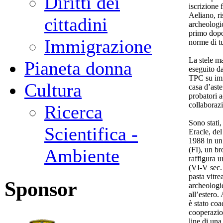
Diritti dei
iscrizione 
Aeliano, ri
cittadini
archeologi
primo dopog
Immigrazione
norme di tu
La stele m
Pianeta donna
eseguito d
TPC su imm
Cultura
casa d’aste
probatori 
collaborazi
Ricerca
Sono stati,
Scientifica -
Eracle, del
1988 in un
(FI), un br
Ambiente
raffigura 
(VI-V sec. 
pasta vitre
Sponsor
archeologi
all’estero. 
è stato co
cooperazion
line di una