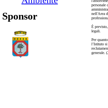
Ambiente
l'assolvime
personale 
amministrat
Sponsor
nell'Area d
professiona
È previsto,
legali.
Per quanto 
l’Istituto 
reclutament
generale.