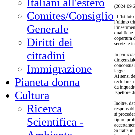
Italiani all'estero
(2024-09-
Comites/Consiglio
L’Istituto
l’ultimo tr
Generale
l’inserimen
qualifiche
copertura 
Diritti dei
servizi e i
cittadini
In particol
dirigenzial
Immigrazione
concorsuali
legge.
Ai sensi d
Pianeta donna
reclutare a
da inquadra
Cultura
Ispettore d
Inoltre, da
Ricerca
responsabil
si procede
Scientifica -
figure prof
accertament
Si tratta i