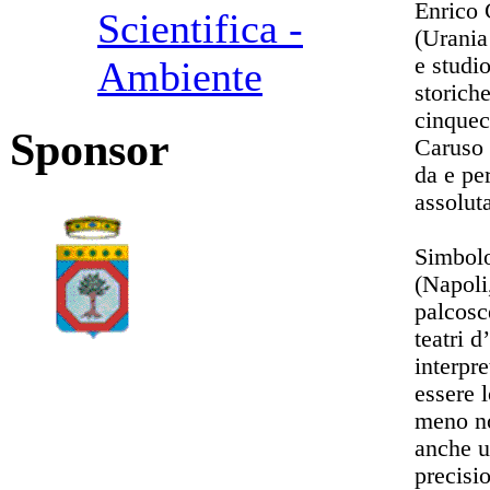
Enrico 
Scientifica -
(Urania
e studio
Ambiente
storiche
cinquec
Sponsor
Caruso 
da e pe
assolut
Simbolo
(Napoli
palcosc
teatri 
interpr
essere 
meno no
anche u
precisio