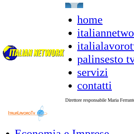
home
italiannetwo
italialavorot
palinsesto t
servizi
contatti
Direttore responsabile Maria Ferran
Economia e Imprese