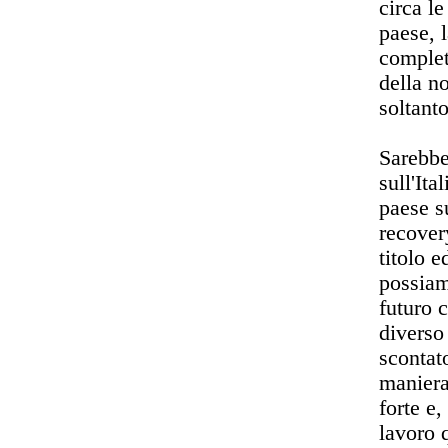
circa l
paese, 
complet
della n
soltanto
Sarebbe
sull'Ita
paese s
recover
titolo 
possiam
futuro 
diverso
scontato
maniera
forte e,
lavoro 