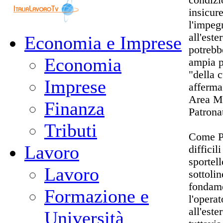
insicur
l'impeg
all'est
Economia e Imprese
potrebb
Economia
ampia p
"della 
Imprese
afferma
Area Mo
Finanza
Patron
Tributi
Come Pa
Lavoro
difficil
sportel
Lavoro
sottoli
fondame
Formazione e
l'opera
all'este
Università