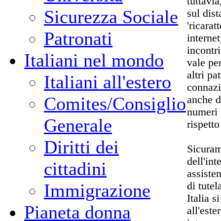
tuttavi
Sicurezza Sociale
sul dis
'ricarat
Patronati
interne
incontr
Italiani nel mondo
vale pe
altri pa
Italiani all'estero
connazi
Comites/Consiglio
anche d
numeri 
Generale
rispetto
Diritti dei
Sicuram
dell'int
cittadini
assiste
di tutel
Immigrazione
Italia 
Pianeta donna
all'este