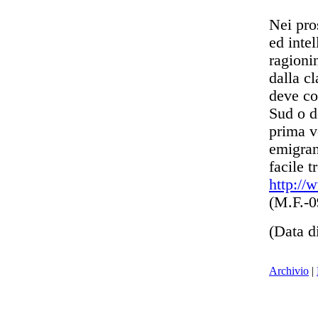
Nei pro
ed inte
ragionin
dalla cl
deve co
Sud o d
prima vo
emigran
facile t
http://
(M.F.-
(Data d
Archivio
|