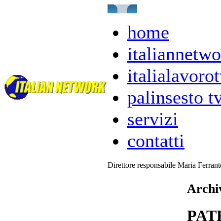
home
italiannetwo
italialavorot
palinsesto t
servizi
contatti
Direttore responsabile Maria Ferran
Archiv
PAT