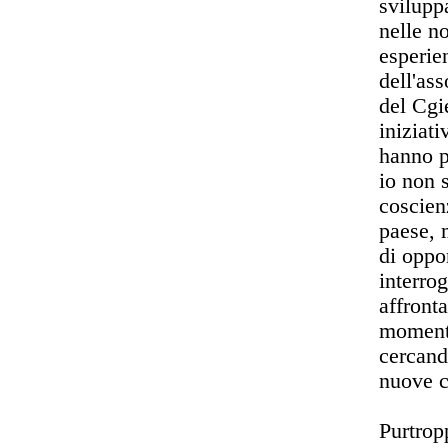
svilupp
nelle no
esperie
dell'as
del Cgi
iniziat
hanno p
io non s
coscienz
paese, 
di oppo
interrog
affront
momento
cercando
nuove 
Purtropp