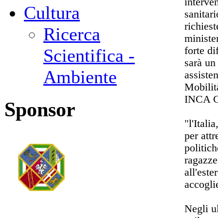
interve
Cultura
sanitari
richies
Ricerca
minister
forte di
Scientifica -
sarà un 
Ambiente
assiste
Mobilit
INCA 
Sponsor
"l'Ital
per att
politich
ragazze
all'est
accogli
Negli u