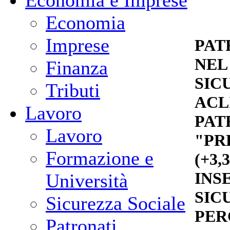
Economia e Imprese
Economia
Imprese
PAT
NEL
Finanza
SIC
Tributi
ACLI
Lavoro
PAT
Lavoro
"PR
Formazione e
(+3
INS
Università
SIC
Sicurezza Sociale
PER
Patronati