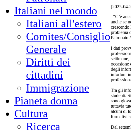
(2025-04-
Italiani nel mondo
“C’è ancora
Italiani all'estero
anche se no
crescendo l
problema c
Comites/Consiglio
Patronato A
Generale
I dati provv
professiona
Diritti dei
settimane, 
occasione 
degli infor
cittadini
infortuni i
profession
Immigrazione
Tra gli inf
studenti. S
Pianeta donna
sono giova
tuttavia tu
Cultura
alcuni di l
formativi s
Ricerca
Dal settemb