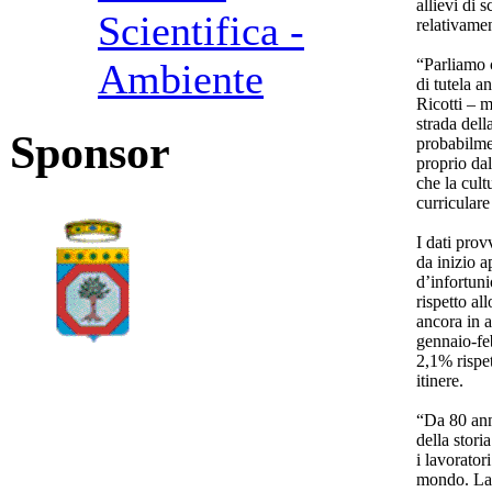
allievi di 
Scientifica -
relativamen
“Parliamo 
Ambiente
di tutela a
Ricotti – 
strada del
Sponsor
probabilme
proprio da
che la cult
curriculare
I dati prov
da inizio a
d’infortun
rispetto al
ancora in a
gennaio-feb
2,1% rispet
itinere.
“Da 80 anni
della stori
i lavorator
mondo. La n