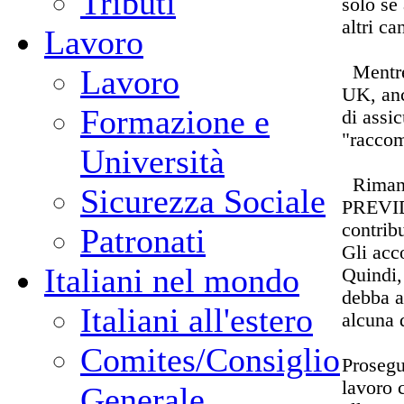
Tributi
solo se 
altri ca
Lavoro
Mentre,
Lavoro
UK, anc
Formazione e
di assi
"raccom
Università
Rimane 
Sicurezza Sociale
PREVIDE
contribu
Patronati
Gli acc
Italiani nel mondo
Quindi,
debba a
Italiani all'estero
alcuna d
Comites/Consiglio
Prosegu
lavoro 
Generale