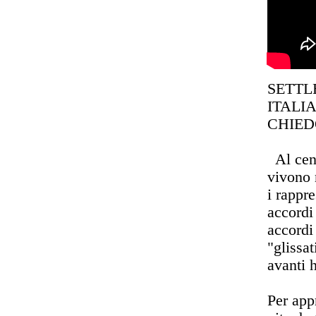
SETTLE
ITALIA
CHIED
Al centr
vivono 
i rappr
accordi
accordi
"glissa
avanti 
Per appr