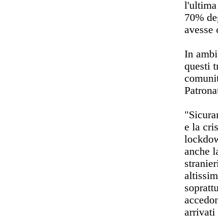
l'ultima
70% degl
avesse c
In ambi
questi t
comunit
Patron
"Sicura
e la cr
lockdow
anche l
stranie
altissi
soprattu
accedon
arrivat