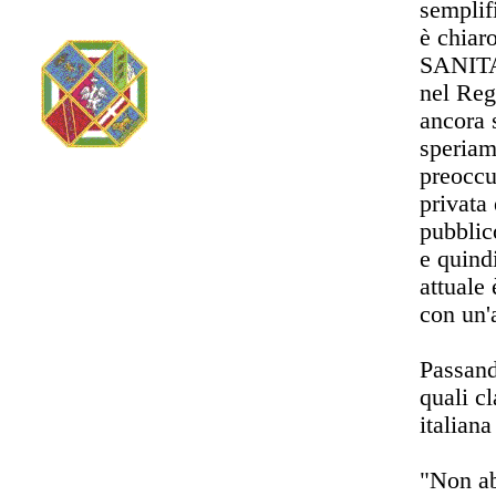
semplif
è chiaro
SANITA'
nel Reg
ancora 
speriam
preoccu
privata 
pubblico
e quind
attuale
con un'
Passand
quali c
italiana
"Non ab