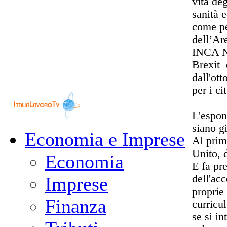
vita deg
sanità 
come pe
dell’Ar
INCA Na
Brexit 
dall'ot
per i ci
L'espon
siano g
Economia e Imprese
Al prim
Unito,
Economia
E fa pre
dell'ac
Imprese
proprie
Finanza
curricu
se si in