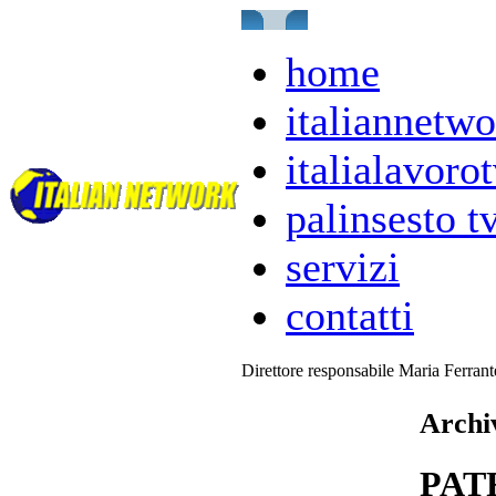
home
italiannetwo
italialavorot
palinsesto t
servizi
contatti
Direttore responsabile Maria Ferran
Archiv
PAT