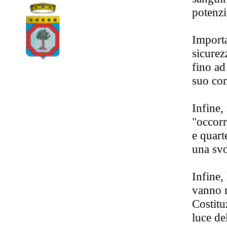
potenzia
Importa
sicurez
fino ad
suo com
Infine,
"occorr
e quart
una svo
Infine,
vanno r
Costitu
luce del