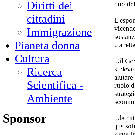
Diritti dei
quo del 
cittadini
L'espon
vicende
Immigrazione
sostanz
Pianeta donna
corrett
Cultura
...il Go
si deve
Ricerca
aiutare
Scientifica -
ruolo d
strateg
Ambiente
scommes
Sponsor
...la c
'jus sol
sanguin