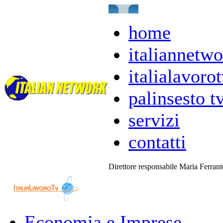
home
italiannetwo
italialavorot
palinsesto t
servizi
contatti
Direttore responsabile Maria Ferran
Economia e Imprese