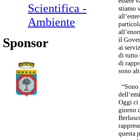
essere v
Scientifica -
stiamo v
all’este
Ambiente
particol
all’enor
Sponsor
il Gover
ai servi
di tutto
di rappr
sono alt
“Sono c
dell’em
Oggi ci
giorno d
Berlusco
rapprese
questa p