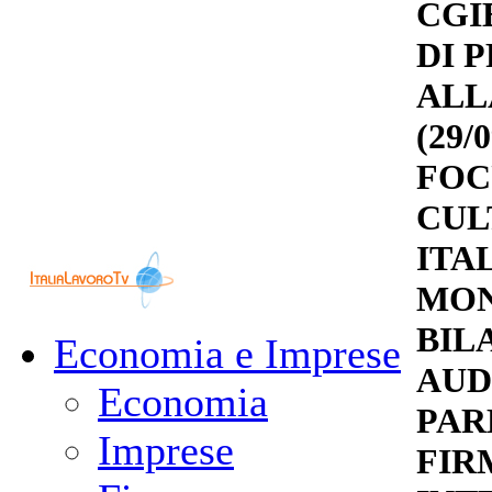
CGI
DI 
ALL
(29/0
FOC
CUL
ITA
MON
BIL
Economia e Imprese
AUD
Economia
PAR
Imprese
FIR