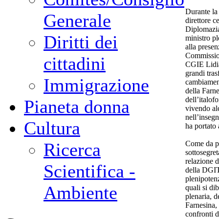
Durante la 
Generale
direttore c
Diplomazia
Diritti dei
ministro p
alla presen
Commission
cittadini
CGIE Lidia
grandi tras
Immigrazione
cambiament
della Farne
dell’italof
Pianeta donna
vivendo al
nell’inseg
Cultura
ha portato 
Come da pra
Ricerca
sottosegreta
relazione d
Scientifica -
della DGI
plenipotenz
Ambiente
quali si di
plenaria, d
Farnesina, 
confronti d