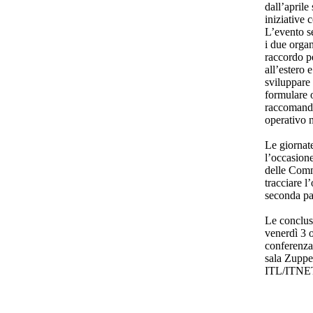
dall’aprile
iniziative 
L’evento se
i due organ
raccordo p
all’estero 
sviluppare 
formulare 
raccomandaz
operativo n
Le giornat
l’occasione
delle Comm
tracciare l
seconda pa
Le conclusi
venerdì 3 o
conferenza
sala Zuppe
ITL/ITNE