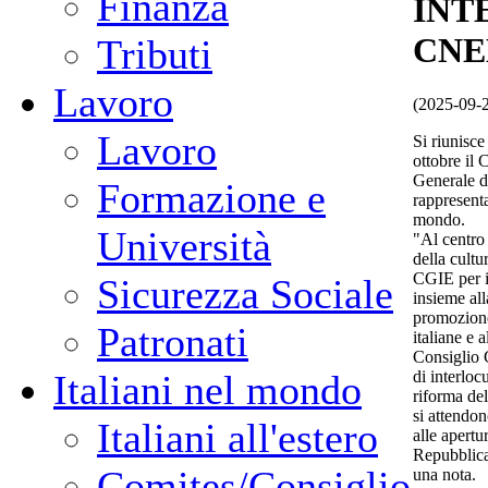
Finanza
INT
CNE
Tributi
Lavoro
(2025-09-
Lavoro
Si riunisce
ottobre il 
Generale de
Formazione e
rappresenta
mondo.
Università
"Al centro 
della cultu
CGIE per i
Sicurezza Sociale
insieme all
promozione
Patronati
italiane e a
Consiglio 
di interloc
Italiani nel mondo
riforma del
si attendon
Italiani all'estero
alle apertu
Repubblica 
Comites/Consiglio
una nota.