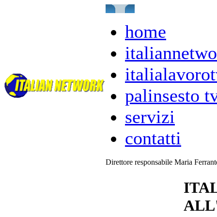
home
italiannetwo
italialavorot
palinsesto t
servizi
contatti
Direttore responsabile Maria Ferran
ITA
ALL