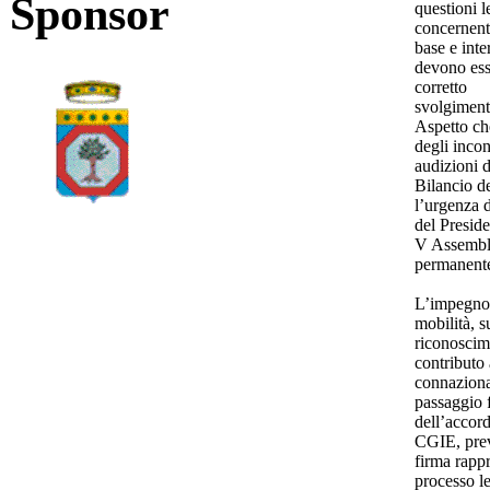
Sponsor
questioni l
concernent
base e int
devono esse
corretto
svolgimento
Aspetto ch
degli incon
audizioni 
Bilancio de
l’urgenza 
del Preside
V Assemble
permanent
L’impegno 
mobilità, su
riconoscim
contributo 
connaziona
passaggio 
dell’accord
CGIE, prev
firma rapp
processo le