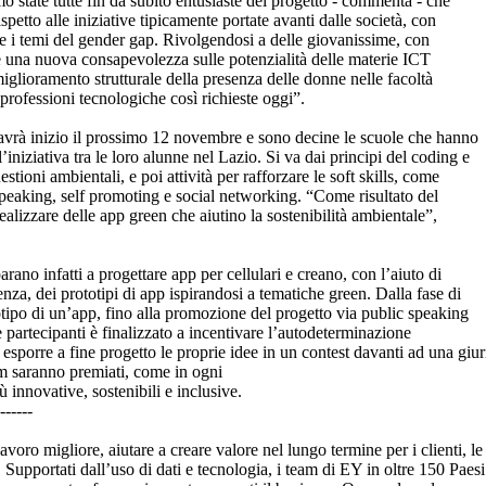
 state tutte fin da subito entusiaste del progetto - commenta - che
etto alle iniziative tipicamente portate avanti dalle società, con
are i temi del gender gap. Rivolgendosi a delle giovanissime, con
e una nuova consapevolezza sulle potenzialità delle materie ICT
iglioramento strutturale della presenza delle donne nelle facoltà
professioni tecnologiche così richieste oggi”.
à inizio il prossimo 12 novembre e sono decine le scuole che hanno
iniziativa tra le loro alunne nel Lazio. Si va dai principi del coding e
tioni ambientali, e poi attività per rafforzare le soft skills, come
peaking, self promoting e social networking. “Come risultato del
realizzare delle app green che aiutino la sostenibilità ambientale”,
arano infatti a progettare app per cellulari e creano, con l’aiuto di
enza, dei prototipi di app ispirandosi a tematiche green. Dalla fase di
otipo di un’app, fino alla promozione del progetto via public speaking
lle partecipanti è finalizzato a incentivare l’autodeterminazione
sporre a fine progetto le proprie idee in un contest davanti ad una giuri
eam saranno premiati, come in ogni
ù innovative, sostenibili e inclusive.
------
voro migliore, aiutare a creare valore nel lungo termine per i clienti, le 
. Supportati dall’uso di dati e tecnologia, i team di EY in oltre 150 Paes