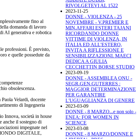
RIVOLGETEVI AL 1522
2023-11-25
DONNE - VIOLENZA - 25
omplessivamente fino al
NOVEMBRE - V.PREMIER E
o della domanda di lavoro
MIN.AFFARI ESTERI TAJANI
di AI generativa e robotica
RICORDANDO DONNE
VITTIME DI VIOLENZA, IN
ITALIA ED ALL'ESTERO,
e professioni. È previsto,
INVITA A RIFLESSIONE E
voro e quelle possedute da
SENSIBILIZZAZIONI. MAECI
DEDICA A GIULIA
CECCHETTIN BORSE STUDIO
2023-09-19
DONNE - ASSEMBLEA ONU -
e competenze
SEGR.GEN.GUTERRES :
chio obsolescenza.
MAGGIOR DETERMINAZIONE
PER GARANTIRE
 Paola Velardi, docente
L'UGUAGLIANZA DI GENERE
artimento di Ingegneria
2023-03-09
DONNE - 8 MARZO...e non solo -
o Innova, società in house
ENEA: FOR WOMEN IN
e anche il sostegno di
SCIENCE
sociazioni impegnate nel
2023-03-08
IONE MONDO DIGITALE,
DONNE - 8 MARZO/DONNE E