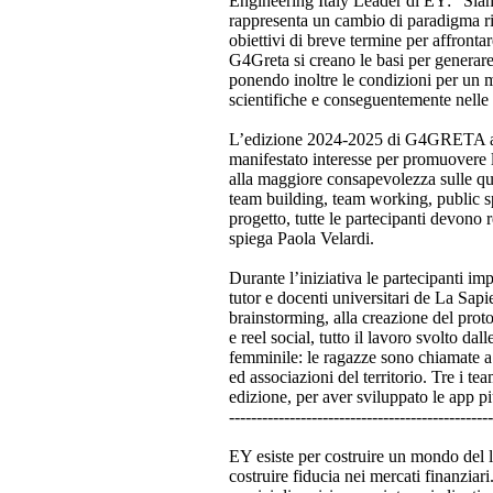
Engineering Italy Leader di EY: “Siamo
rappresenta un cambio di paradigma risp
obiettivi di breve termine per affront
G4Greta si creano le basi per generar
ponendo inoltre le condizioni per un m
scientifiche e conseguentemente nelle 
L’edizione 2024-2025 di G4GRETA avr
manifestato interesse per promuovere l’
alla maggiore consapevolezza sulle ques
team building, team working, public s
progetto, tutte le partecipanti devono 
spiega Paola Velardi.
Durante l’iniziativa le partecipanti imp
tutor e docenti universitari de La Sapi
brainstorming, alla creazione del prot
e reel social, tutto il lavoro svolto da
femminile: le ragazze sono chiamate a e
ed associazioni del territorio. Tre i t
edizione, per aver sviluppato le app pi
------------------------------------------------
EY esiste per costruire un mondo del la
costruire fiducia nei mercati finanziari