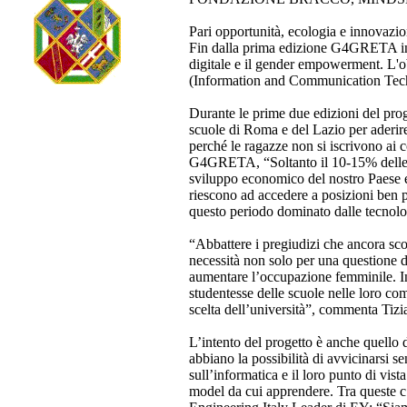
Pari opportunità, ecologia e innovaz
Fin dalla prima edizione G4GRETA incr
digitale e il gender empowerment. L'ob
(Information and Communication Techn
Durante le prime due edizioni del pro
scuole di Roma e del Lazio per aderire a
perché le ragazze non si iscrivono ai c
G4GRETA, “Soltanto il 10-15% delle r
sviluppo economico del nostro Paese 
riescono ad accedere a posizioni ben pa
questo periodo dominato dalle tecnolo
“Abbattere i pregiudizi che ancora sc
necessità non solo per una questione 
aumentare l’occupazione femminile. In 
studentesse delle scuole nelle loro c
scelta dell’università”, commenta Tiz
L’intento del progetto è anche quello 
abbiano la possibilità di avvicinarsi 
sull’informatica e il loro punto di vist
model da cui apprendere. Tra queste c