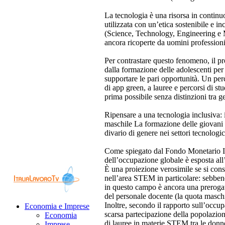
La tecnologia è una risorsa in contin
utilizzata con un’etica sostenibile e i
(Science, Technology, Engineering e M
ancora ricoperte da uomini professioni
Per contrastare questo fenomeno, il p
dalla formazione delle adolescenti per
supportare le pari opportunità. Un per
di app green, a lauree e percorsi di st
prima possibile senza distinzioni tra ge
Ripensare a una tecnologia inclusiva:
maschile La formazione delle giovani 
divario di genere nei settori tecnologic
Come spiegato dal Fondo Monetario Int
dell’occupazione globale è esposta all’
È una proiezione verosimile se si cons
nell’area STEM in particolare: sebbene 
in questo campo è ancora una prerogati
del personale docente (la quota maschil
Inoltre, secondo il rapporto sull’occ
Economia e Imprese
scarsa partecipazione della popolazion
Economia
di lauree in materie STEM tra le donn
Imprese