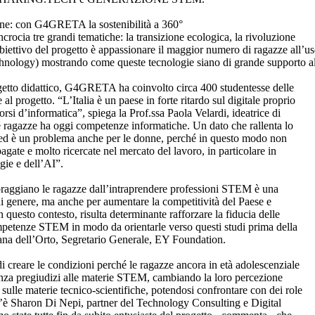
ione: con G4GRETA la sostenibilità a 360°
ocia tre grandi tematiche: la transizione ecologica, la rivoluzione
iettivo del progetto è appassionare il maggior numero di ragazze all’us
ology) mostrando come queste tecnologie siano di grande supporto alla
getto didattico, G4GRETA ha coinvolto circa 400 studentesse delle
l progetto. “L’Italia è un paese in forte ritardo sul digitale proprio
orsi d’informatica”, spiega la Prof.ssa Paola Velardi, ideatrice di
agazze ha oggi competenze informatiche. Un dato che rallenta lo
ed è un problema anche per le donne, perché in questo modo non
gate e molto ricercate nel mercato del lavoro, in particolare in
gie e dell’AI”.
oraggiano le ragazze dall’intraprendere professioni STEM è una
di genere, ma anche per aumentare la competitività del Paese e
questo contesto, risulta determinante rafforzare la fiducia delle
ompetenze STEM in modo da orientarle verso questi studi prima della
iana dell’Orto, Segretario Generale, EY Foundation.
di creare le condizioni perché le ragazze ancora in età adolescenziale
senza pregiudizi alle materie STEM, cambiando la loro percezione
a sulle materie tecnico-scientifiche, potendosi confrontare con dei role
’è Sharon Di Nepi, partner del Technology Consulting e Digital