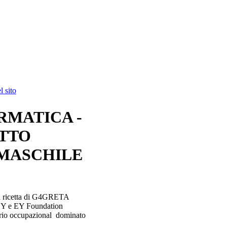
 sito
RMATICA -
ETTO
 MASCHILE
 la ricetta di G4GRETA
 EY e EY Foundation
nario occupazional dominato