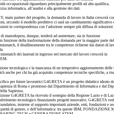
tà occupazionali riguardano principalmente profili ad alta qualifica,
rezza informatica, all’analisi e alla gestione dei dati.
EY, main partner del progetto, la domanda di lavoro in Italia crescerà c
sioni, secondo il modello predittivo ci sarà un cambiamento significativ
ssioni in corrispondenza con l’adozione sempre più diffusa di soluzioni 
 di manodopera, dunque, tenderà ad aumentare, sia in funzione
n funzione della trasformazione della domanda per la maggior parte dell
ismatch, il disallineamento tra le competenze richieste dai datori di la
la
di mismatch dei laureati in ingresso nel mercato del lavoro crescerà in
STEM.
zione tecnologica e la mancanza di un tempestivo aggiornamento dell
ch anche per chi ha già acquisito competenze tecniche specifiche, a ris
co per future lavoratrici G4GRETA è un progetto didattico ideato da
Sapienza di Roma e promosso dal Dipartimento di Informatica e dal Dip
della Sapienza.
dizione G4GRETA ha ricevuto il sostegno della Regione Lazio e di Lazi
l trasferimento tecnologico finanziando progetti innovativi. G4GRETA ved
ndation, insieme al supporto importanti aziende, enti, fondazioni e as
ella parità di genere, e dell’informatica: tra queste IBM, FONDAZ
HARING.TECH e GENERAZIONE STEM.