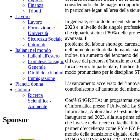
considerando che le maggiori opportuni
Finanza
in particolare legati all’area della sicu
Tributi
Lavoro
In generale, secondo le recenti stime 
Lavoro
2023 e, a livello delle singole profes
Formazione e
che riguarderà circa l’80% delle profe
Università
avanzata. Il
Sicurezza Sociale
problema del labour shortage, carenza
Patronati
dell’aumento netto della domanda sia i
Italiani nel mondo
inoltre, un aumento del fenomeno del m
Italiani all'estero
chi esce dai percorsi d’istruzione o dal
Comites/Consiglio
forza lavoro. In particolare, l’indice 
Generale
modo pronunciato per le discipline 
Diritti dei cittadini
Immigrazione
L’avanzamento accelerato dell’innova
Pianeta donna
contribuiscono all’aumento del mismat
Cultura
Ricerca
Cos’è G4GRETA: un programma specifi
Scientifica -
d’Informatica presso l’Università La 
Ambiente
Informatica, Automatica e Gestionale 
Inaugurato nel 2023, alla sua prima e
Sponsor
che investe nella ricerca e facilita i
partner d’eccellenza come EY e EY Fou
mondo della transizione digitale, d
FONDAZIONE BRACCO, MINDS