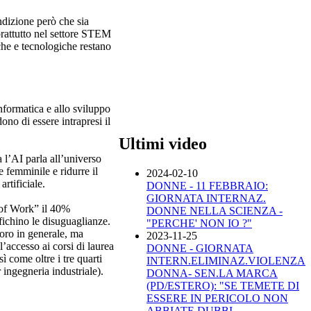
ndizione però che sia
oprattutto nel settore STEM
che e tecnologiche restano
nformatica e allo sviluppo
ono di essere intrapresi il
Ultimi video
 l’AI parla all’universo
femminile e ridurre il
2024-02-10
artificiale.
DONNE - 11 FEBBRAIO:
GIORNATA INTERNAZ.
 of Work” il 40%
DONNE NELLA SCIENZA -
ifichino le disuguaglianze.
"PERCHE' NON IO ?"
voro in generale, ma
2023-11-25
l’accesso ai corsi di laurea
DONNE - GIORNATA
 come oltre i tre quarti
INTERN.ELIMINAZ.VIOLENZA
 ingegneria industriale).
DONNA- SEN.LA MARCA
(PD/ESTERO): "SE TEMETE DI
ESSERE IN PERICOLO NON
ABBIATE DUBBI,