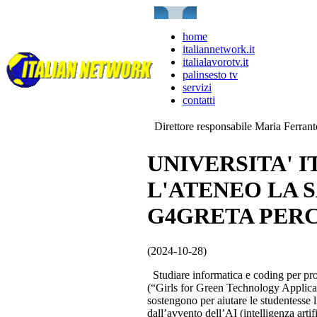
home
italiannetwork.it
italialavorotv.it
palinsesto tv
servizi
contatti
Direttore responsabile Maria Ferran
UNIVERSITA' 
L'ATENEO LA 
G4GRETA PERC
(2024-10-28)
Studiare informatica e coding per pro
(“Girls for Green Technology Applic
sostengono per aiutare le studentesse
dall’avvento dell’AI (intelligenza artifi