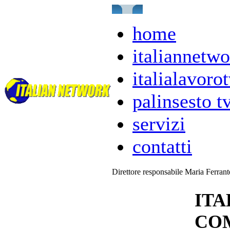
home
italiannetwo
italialavorot
palinsesto t
servizi
contatti
Direttore responsabile Maria Ferran
ITA
COM