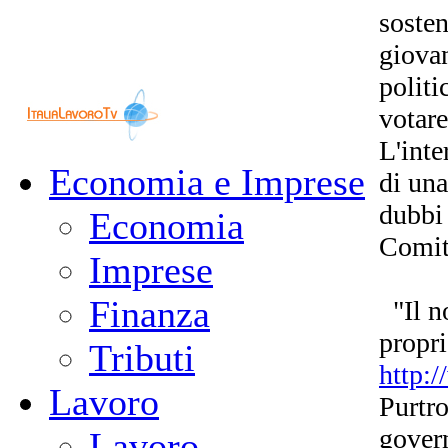
sosten
giovan
politi
votare
L'inte
Economia e Imprese
di una
dubbi 
Economia
Comita
Imprese
Finanza
"Il no
propri
Tributi
http:
Lavoro
Purtro
govern
Lavoro