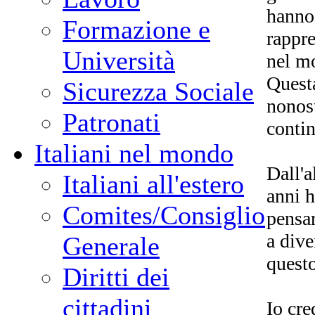
hanno
Formazione e
rappre
Università
nel mo
Questa
Sicurezza Sociale
nonos
Patronati
contin
Italiani nel mondo
Dall'
Italiani all'estero
anni 
Comites/Consiglio
pensar
a dive
Generale
questo
Diritti dei
cittadini
Io cre