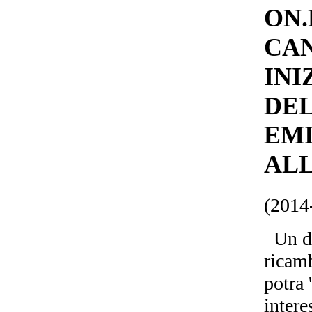
ON.
CAN
INI
DEL
EMI
ALL
(2014
Un dat
ricamb
potra 
intere