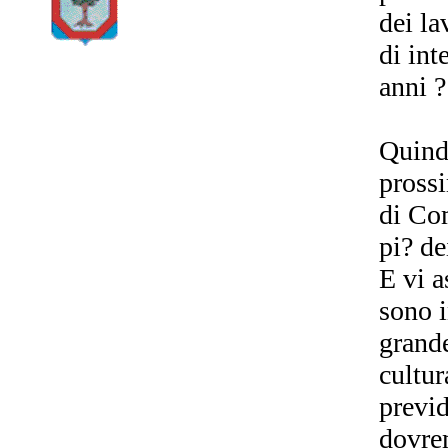
dei la
di int
anni ?
Quindi
prossi
di Com
pi? de
E vi a
sono i
grande
cultur
previd
dovrem