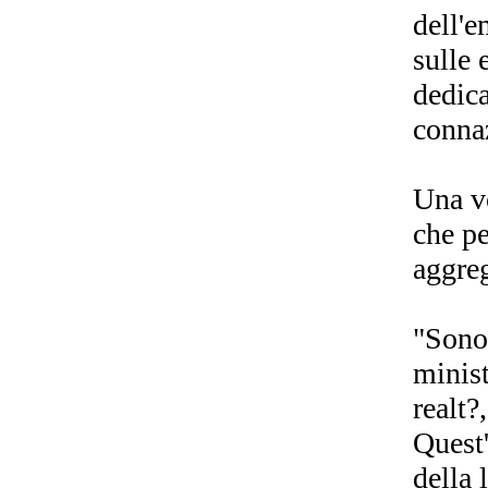
dell'e
sulle
dedica
connaz
Una vo
che pe
aggreg
"Sono 
minist
realt?
Quest'
della 