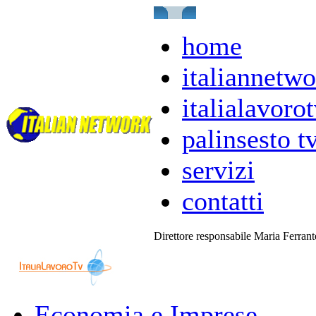
home
italiannetwo
italialavorot
palinsesto t
servizi
contatti
Direttore responsabile Maria Ferran
Economia e Imprese