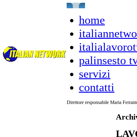
home
italiannetwo
italialavorot
palinsesto t
servizi
contatti
Direttore responsabile Maria Ferran
Archiv
LAV