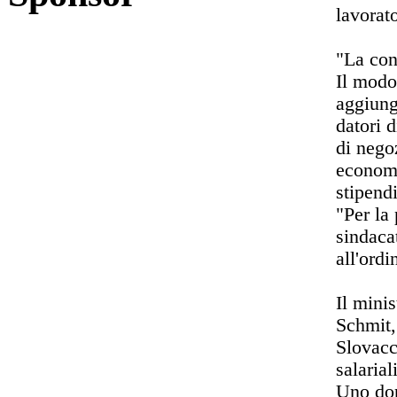
lavorato
"La cont
Il modo
aggiung
datori 
di negoz
economi
stipendi
"Per la 
sindaca
all'ordi
Il mini
Schmit,
Slovacc
salarial
Uno dop