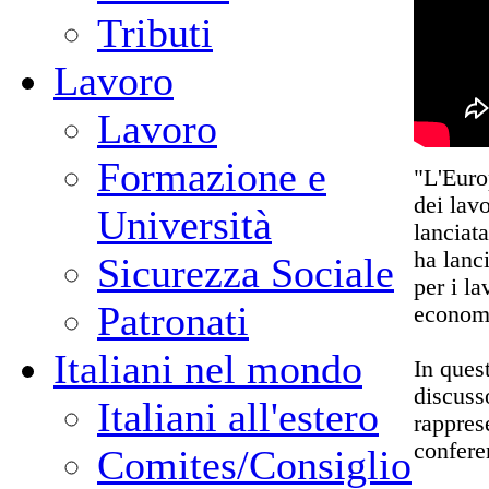
Tributi
Lavoro
Lavoro
Formazione e
"L'Euro
dei lav
Università
lanciat
ha lanc
Sicurezza Sociale
per i la
Patronati
economi
Italiani nel mondo
In quest
discusso
Italiani all'estero
rappres
confere
Comites/Consiglio