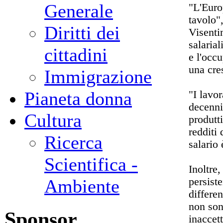
Generale
"L'Euro
tavolo"
Diritti dei
Visenti
salaria
cittadini
e l'occ
una cre
Immigrazione
Pianeta donna
"I lavor
decenni
Cultura
produtti
redditi 
Ricerca
salario
Scientifica -
Inoltre
persist
Ambiente
differe
non sono
Sponsor
inaccet