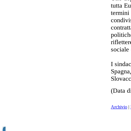
tutta Eu
termini
condivis
contratt
politic
riflette
sociale
I sindac
Spagna,
Slovacc
(Data d
Archivio
|