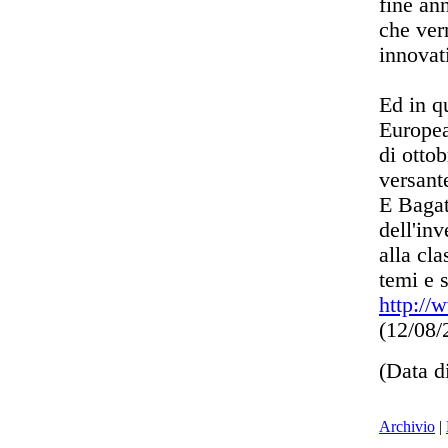
fine ann
che ver
innovat
Ed in q
Europea
di otto
versante
E Bagat
dell'in
alla cla
temi e s
http://
(12/08
(Data d
Archivio
|