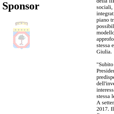
della I
Sponsor
sociali
integra
piano t
possibi
modello
approfo
stessa 
Giulia.
"Subito
Preside
predisp
dell'in
interess
stessa 
A sette
2017. Il