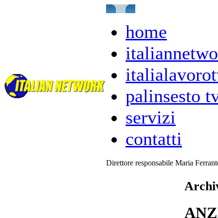
home
italiannetwo
italialavorot
palinsesto t
servizi
contatti
Direttore responsabile Maria Ferran
Archiv
ANZ