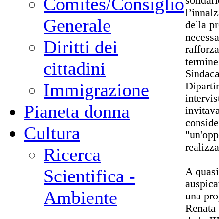
Comites/Consiglio
solidari
l’innal
Generale
della p
necessa
Diritti dei
rafforza
termine
cittadini
Sindaca
Immigrazione
Diparti
intervis
Pianeta donna
invitava
conside
Cultura
"un'opp
realizz
Ricerca
A quasi
Scientifica -
auspica
Ambiente
una prop
Renata 