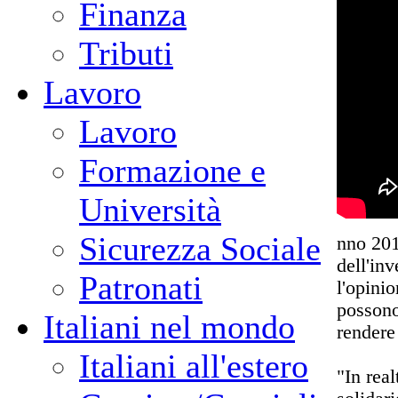
Finanza
Tributi
Lavoro
Lavoro
Formazione e
Università
Sicurezza Sociale
nno 201
dell'in
Patronati
l'opini
possono
Italiani nel mondo
rendere 
Italiani all'estero
"In rea