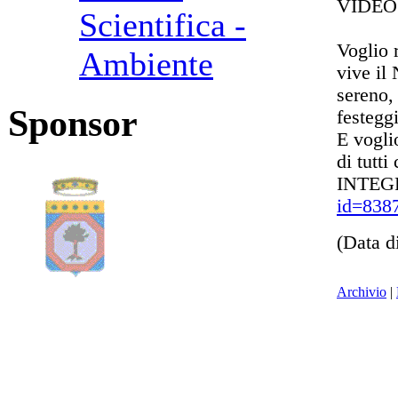
VIDEO
Scientifica -
Voglio r
Ambiente
vive il 
sereno,
Sponsor
festegg
E vogli
di tutti
INTEG
id=838
(Data d
Archivio
|