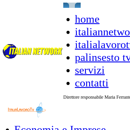
home
italiannetwo
italialavorot
palinsesto t
servizi
contatti
Direttore responsabile Maria Ferran
Economia e Imprese