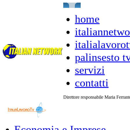
home
italiannetwo
italialavorot
palinsesto t
servizi
contatti
Direttore responsabile Maria Ferran
Economia e Imprese