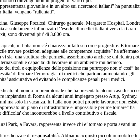
 mondo coinvolgendoli in progetti di vario tipo.
ppresentanza giovanile e in un altro sui ricercatori italiani” ha puntualiz
 Italia vengano "rallentati".
icina, Giuseppe Preziosi, Chirurgo generale, Margarete Hospital, Londr
a assolutamente influenzato l’ 'esodo' di medici italiani verso la Gran
it, sono diventati piu’ di 3.800 ora.
apicali, in Italia non c'é chiarezza infatti su come progredire. E tornare
fficile trovare posizioni adeguate alle competenze acquisite” ha affermato
n vi sia una struttura che permetta assorbimento anche se chi rientra po
ternazionali e capacita’ di lavorare in un ambiente multietnico.
 dei titoli e equipollenza delle posizione ma purtroppo non e’ cosi” ha
cessita’ di fermare l’emorragia di medici che partono aumentando gli
nita’ assicurativa ed evitando le complicanze penali per i medici.
dedicato al mondo imprenditoriale che ha presentato alcuni casi di succe
re impiantista di Roma da alcuni anni impiegato presso Arup, Sydney.
anni ma solo in vacanza. In Italia non potrei proprio lavorare: non esiste
 approvato un piano di infrastrutture e' impossibile per me tornare” ha
difficolta' che incontrerebbe a livello contributivo e fiscale.
ral Park, a Favara, rappresenta invece chi e’ tornato e porta avanti un
 di resilienza e di responsabilità. Abbiamo acquisto piccoli immobili e li