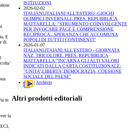
ISTITUZIONI
stiene
2026-02-02
ITALIANI.ITALIANI ALL'ESTERO -GIOCHI
OLIMPICI INVERNALI- PRES. REPUBBLICA
MATTARELLA: "STRUMENTO COINVOLGENTE
da
PER INVOCARE PACE E COMPRENSIONE
RECIPROCA...SPERANZA CHE ACCOMUNA
ta. E
POPOLI DI TUTTI I CONTINENTI"
e di
2026-01-07
ITALIANI.ITAIANI ALL'ESTERO - GIORNATA
NAZ. TRICOLORE. PRES. REPUBBLICA
l
MATTARELLA:"INCARNA GLI ALTI VALORI
icolta’
INDICATI DALLA CARTA COSTITUZIONALE:
"UNITA',LIBERTA',DEMOCRAZIA, COESIONE
SOCIALE DEL PAESE"
osia
|
Archivio
i
Altri prodotti editoriali
ia in
ere la
AECI,