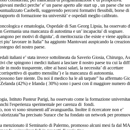
 giovani medici perche’ e’ un paese aperto alle start up , un paese che so
puntualizzato Caobelli, suggerendo percorsi formativi flessibili, borse di
apporto di formazione tra università’ e ospedali meglio calibrato.
 oncologica e ematologia, Ospedale di San Georg Lipsia, ha osservato 
 in Germania una mancanza di autostima e un’ incapacita' di sognare.
gono per motivi di dignita’, di meritocrazia che esiste e viene applica
rei piu’ lavorare in Italia” ha aggiunto Mantovani auspicando la creazion
sostegno del nostro paese.
edali italiani e’ stata invece sottolineata da Saverio Giosia, Chirurgo, As
 che spingono i medici italiani a lasciare il nostro paese tra cui la diff
e in modo trasparente, oltre ai bassi salari, la necessita’ di accettare
 corrispettivo di quattro mensilita’) e la mancanza di autonomia.
ssono fare niente. Da noi il medico ha le ali tarpate” ha affermato Gi
 Zelanda (42%) e Irlanda ( 30%) sono i paesi con il maggiore numero d
gia, Istituto Pasteur Parigi, ha osservato come la formazione universitar
manchi l'esperienza sperimentale per carenza di fondi.
o, non vi sono strumenti all’avanguardia. Inoltre il ricercatore non e’
 e’ valorizzata”ha precisato Surace che ha fondato un network per promuov
ha menzionato il Seminario di Palermo, promosso alcuni mesi fa dal M