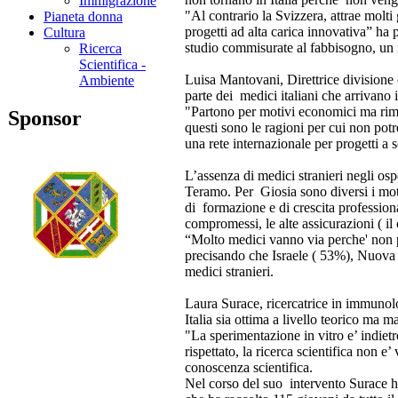
Immigrazione
"Al contrario la Svizzera, attrae molti
Pianeta donna
progetti ad alta carica innovativa” ha 
Cultura
studio commisurate al fabbisogno, un r
Ricerca
Scientifica -
Luisa Mantovani, Direttrice divisione
Ambiente
parte dei medici italiani che arrivano
"Partono per motivi economici ma riman
Sponsor
questi sono le ragioni per cui non pot
una rete internazionale per progetti a 
L’assenza di medici stranieri negli osp
Teramo. Per Giosia sono diversi i motivi
di formazione e di crescita professional
compromessi, le alte assicurazioni ( il
“Molto medici vanno via perche' non po
precisando che Israele ( 53%), Nuova
medici stranieri.
Laura Surace, ricercatrice in immunolo
Italia sia ottima a livello teorico ma 
"La sperimentazione in vitro e’ indietr
rispettato, la ricerca scientifica non
conoscenza scientifica.
Nel corso del suo intervento Surace 