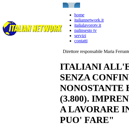
home
italiannetwork.it
italialavorotv.it
palinsesto tv
servizi
contatti
Direttore responsabile Maria Ferran
ITALIANI ALL'
SENZA CONFINI
NONOSTANTE B
(3.800). IMPR
A LAVORARE IN
PUO' FARE"