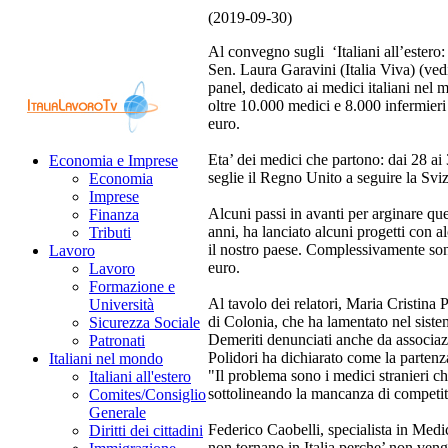
(2019-09-30)
Al convegno sugli ‘Italiani all’estero
Sen. Laura Garavini (Italia Viva) (ved
panel, dedicato ai medici italiani nel m
oltre 10.000 medici e 8.000 infermieri
euro.
Eta’ dei medici che partono: dai 28 ai
Economia e Imprese
seglie il Regno Unito a seguire la Sviz
Economia
Imprese
Alcuni passi in avanti per arginare ques
Finanza
anni, ha lanciato alcuni progetti con al
Tributi
il nostro paese. Complessivamente sono
Lavoro
euro.
Lavoro
Formazione e
Al tavolo dei relatori, Maria Cristina 
Università
di Colonia, che ha lamentato nel siste
Sicurezza Sociale
Demeriti denunciati anche da associazio
Patronati
Polidori ha dichiarato come la partenz
Italiani nel mondo
"Il problema sono i medici stranieri ch
Italiani all'estero
sottolineando la mancanza di competittiv
Comites/Consiglio
Generale
Federico Caobelli, specialista in Medi
Diritti dei cittadini
non tornano in Italia perche’ non ven