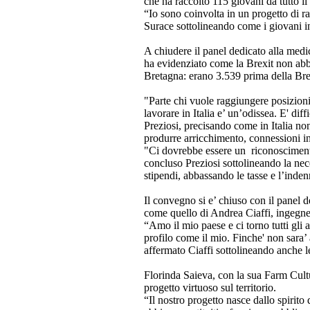
che ha raccolto 115 giovani da tutto il
“Io sono coinvolta in un progetto di ra
Surace sottolineando come i giovani in
A chiudere il panel dedicato alla med
ha evidenziato come la Brexit non abbi
Bretagna: erano 3.539 prima della Brex
"Parte chi vuole raggiungere posizioni 
lavorare in Italia e’ un’odissea. E' di
Preziosi, precisando come in Italia no
produrre arricchimento, connessioni in
"Ci dovrebbe essere un riconoscimento
concluso Preziosi sottolineando la ne
stipendi, abbassando le tasse e l’inden
Il convegno si e’ chiuso con il panel 
come quello di Andrea Ciaffi, ingegne
“Amo il mio paese e ci torno tutti gli 
profilo come il mio. Finche' non sara’
affermato Ciaffi sottolineando anche le 
Florinda Saieva, con la sua Farm Cultu
progetto virtuoso sul territorio.
“Il nostro progetto nasce dallo spirito