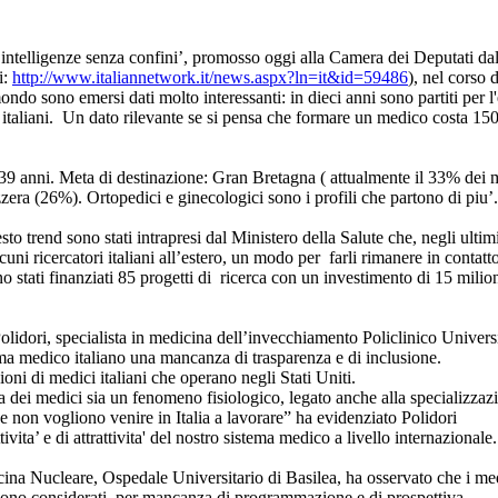
: intelligenze senza confini’, promosso oggi alla Camera dei Deputati dal
i:
http://www.italiannetwork.it/news.aspx?ln=it&id=59486
), nel corso 
ondo sono emersi dati molto interessanti: in dieci anni sono partiti per l
 italiani. Un dato rilevante se si pensa che formare un medico costa 15
 39 anni. Meta di destinazione: Gran Bretagna ( attualmente il 33% dei 
zera (26%). Ortopedici e ginecologici sono i profili che partono di piu’.
to trend sono stati intrapresi dal Ministero della Salute che, negli ultim
cuni ricercatori italiani all’estero, un modo per farli rimanere in contatt
 stati finanziati 85 progetti di ricerca con un investimento di 15 milion
Polidori, specialista in medicina dell’invecchiamento Policlinico Univers
ma medico italiano una mancanza di trasparenza e di inclusione.
ni di medici italiani che operano negli Stati Uniti.
a dei medici sia un fenomeno fisiologico, legato anche alla specializzaz
e non vogliono venire in Italia a lavorare” ha evidenziato Polidori
ita’ e di attrattivita' del nostro sistema medico a livello internazionale.
cina Nucleare, Ospedale Universitario di Basilea, ha osservato che i me
gono considerati, per mancanza di programmazione e di prospettiva.