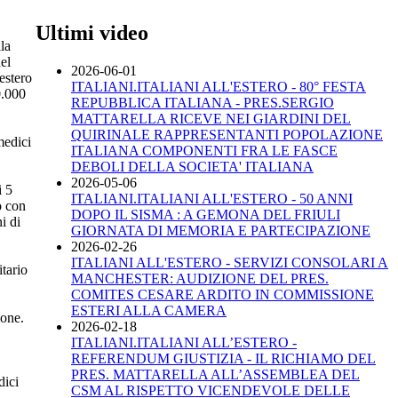
Ultimi video
la
del
2026-06-01
'estero
ITALIANI.ITALIANI ALL'ESTERO - 80° FESTA
0.000
REPUBBLICA ITALIANA - PRES.SERGIO
MATTARELLA RICEVE NEI GIARDINI DEL
QUIRINALE RAPPRESENTANTI POPOLAZIONE
medici
ITALIANA COMPONENTI FRA LE FASCE
DEBOLI DELLA SOCIETA' ITALIANA
2026-05-06
i 5
ITALIANI.ITALIANI ALL'ESTERO - 50 ANNI
o con
DOPO IL SISMA : A GEMONA DEL FRIULI
i di
GIORNATA DI MEMORIA E PARTECIPAZIONE
2026-02-26
ITALIANI ALL'ESTERO - SERVIZI CONSOLARI A
itario
MANCHESTER: AUDIZIONE DEL PRES.
COMITES CESARE ARDITO IN COMMISSIONE
ESTERI ALLA CAMERA
ione.
2026-02-18
ITALIANI.ITALIANI ALL’ESTERO -
REFERENDUM GIUSTIZIA - IL RICHIAMO DEL
PRES. MATTARELLA ALL’ASSEMBLEA DEL
dici
CSM AL RISPETTO VICENDEVOLE DELLE