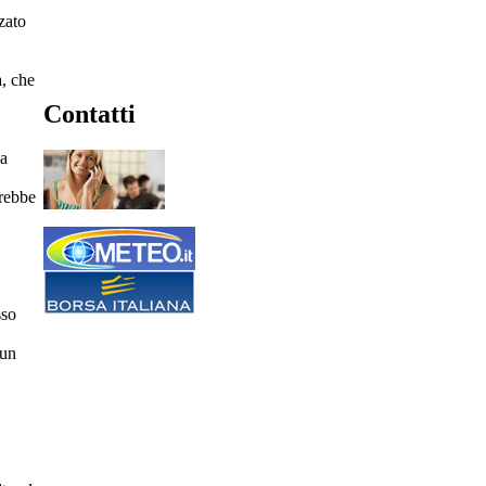
zato
a, che
Contatti
 a
trebbe
sso
 un