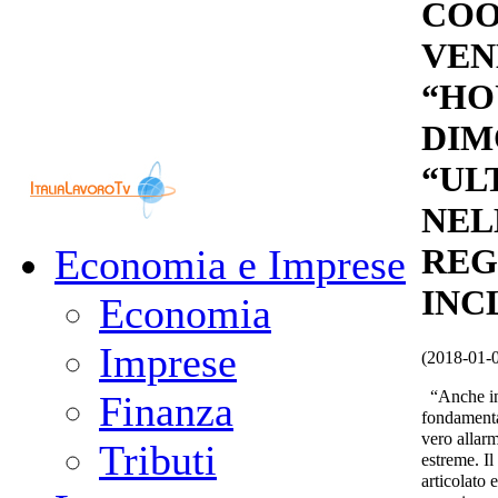
COO
VEN
“HO
DIM
“UL
NEL
Economia e Imprese
REG
INC
Economia
Imprese
(2018-01-
“Anche in V
Finanza
fondamental
vero allarm
Tributi
estreme. Il
articolato 