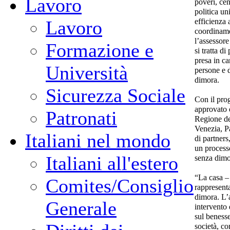
Lavoro
poveri, cen
politica un
efficienza 
Lavoro
coordinam
l’assessor
Formazione e
si tratta d
presa in ca
Università
persone e d
dimora.
Sicurezza Sociale
Con il pro
approvato 
Patronati
Regione del
Venezia, P
Italiani nel mondo
di partner
un process
Italiani all'estero
senza dimo
“La casa – 
Comites/Consiglio
rappresenta
dimora. L’
Generale
intervento 
sul benesse
società, co