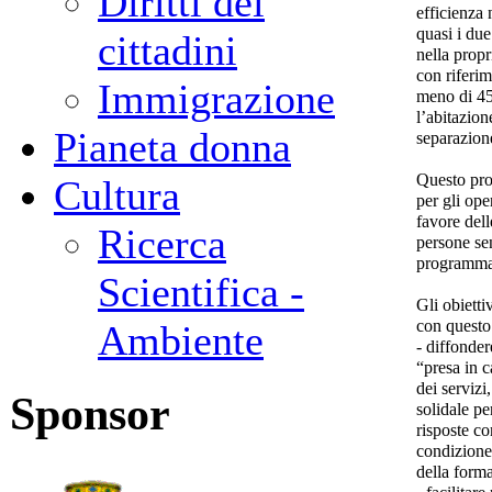
Diritti dei
efficienza 
quasi i du
cittadini
nella propr
con riferim
Immigrazione
meno di 45
l’abitazion
Pianeta donna
separazione
Questo pro
Cultura
per gli op
favore dell
Ricerca
persone sen
programma 
Scientifica -
Gli obietti
con questo
Ambiente
- diffonder
“presa in c
dei servizi
Sponsor
solidale per
risposte c
condizione 
della form