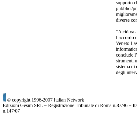
supporto ch
pubblici/pri
miglioramen
diverse co
“A ciò va 
l’accordo d
Veneto Lavo
informatica
conclude l’
strumenti u
sistema di o
degli inte
© copyright 1996-2007 Italian Network
Edizioni Gesim SRL − Registrazione Tribunale di Roma n.87/96 − It
n.147/07