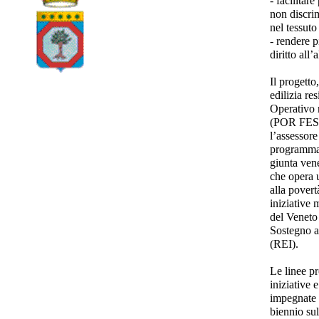
- facilitar
non discrim
nel tessuto
- rendere p
diritto all’
Il progetto
edilizia re
Operativo 
(POR FESR
l’assessore
programmat
giunta ven
che opera u
alla povert
iniziative
del Veneto 
Sostegno al
(REI).
Le linee pr
iniziative e
impegnate 
biennio sul