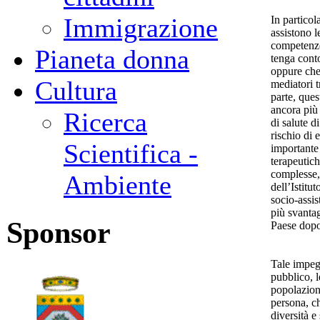
Immigrazione
In particol
assistono l
competenze
Pianeta donna
tenga conto
oppure che
Cultura
mediatori t
parte, que
ancora più 
Ricerca
di salute d
rischio di 
Scientifica -
importante 
terapeutich
complesse,
Ambiente
dell’Istitu
socio-assis
più svantag
Sponsor
Paese dopo 
Tale impegn
pubblico, l
popolazioni
persona, ch
diversità e