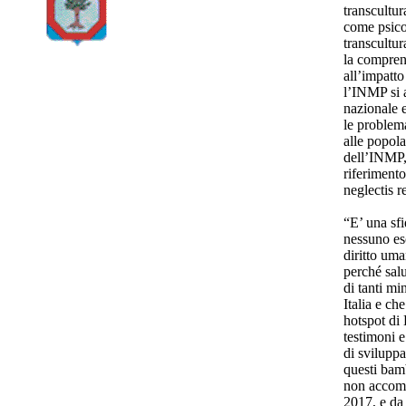
transcultur
come psicol
transcultur
la compren
all’impatto
l’INMP si 
nazionale e
le problema
alle popola
dell’INMP,
riferimento
neglectis r
“E’ una sfi
nessuno esc
diritto uma
perché salu
di tanti mi
Italia e ch
hotspot di 
testimoni e
di sviluppa
questi bamb
non accompa
2017, e da