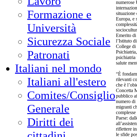
Lavoro
numerose Un
internazion
Formazione e
situazione 
Europa, e s
Università
complessit
sociocultur
Emerito di
Sicurezza Sociale
l’Istituto 
College di
Patronati
Psichiatria
psichiatria
salute men
Italiani nel mondo
“È fondamen
Italiani all'estero
rilevanti c
che è l’obi
Concetta M
Comites/Consiglio
pubblico af
numero di r
Generale
migranti ch
complesse s
Paese: dall
Diritti dei
all’assiste
riflettere i
cittadini
le sfide po