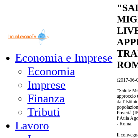
"SA
MIG
LIV
APP
TRA
Economia e Imprese
ROM
Economia
(2017-06-
Imprese
“Salute Me
Finanza
approccio 
dall’Istitu
popolazioni
Tributi
Povertà (IN
l’Aula Agos
Lavoro
- Roma.
Il convegno