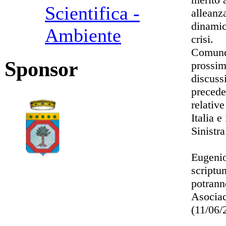
Scientifica -
alleanz
dinamic
Ambiente
crisi.
Comunqu
Sponsor
prossim
discuss
precede
relativ
Italia 
Sinistra
Eugenio
scriptum
potrann
Asociac
(11/06