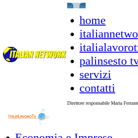
home
italiannetwo
italialavorot
palinsesto t
servizi
contatti
Direttore responsabile Maria Ferran
Economia e Imprese