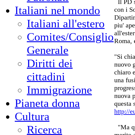
Il PD s
Italiani nel mondo
con i S
Diparti
Italiani all'estero
piu' ape
all'este
Comites/Consiglio
Roma, e
Generale
"Si chi
Diritti dei
nuovo g
chiaro e
cittadini
una fusi
Immigrazione
progres
nuova pe
Pianeta donna
questa 
http://
Cultura
"Ma que
Ricerca
merito a