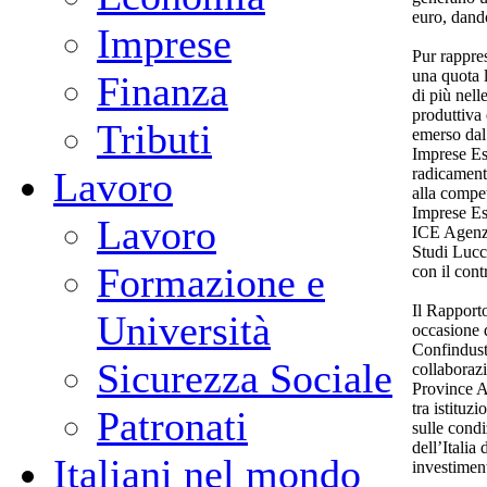
euro, dando
Imprese
Pur rappre
una quota l
Finanza
di più nell
produttiva
Tributi
emerso dal
Imprese Est
radicamento
Lavoro
alla compet
Imprese Est
Lavoro
ICE Agenzi
Studi Lucc
Formazione e
con il cont
Il Rapporto
Università
occasione 
Confindust
Sicurezza Sociale
collaboraz
Province 
tra istituz
Patronati
sulle condi
dell’Italia
Italiani nel mondo
investiment