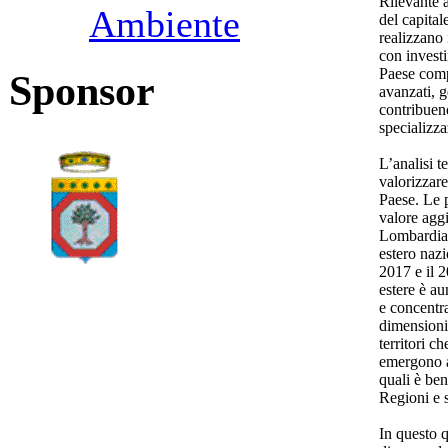
Rilevante a
Ambiente
del capita
realizzano 
con investi
Paese comp
Sponsor
avanzati, 
contribuend
specializza
L’analisi t
valorizzare
Paese. Le 
valore aggi
Lombardia 
estero naz
2017 e il 
estere è au
e concentr
dimensioni 
territori c
emergono ar
quali è ben
Regioni e 
In questo q