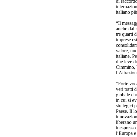
di raccordo
internazion
italiano pi
“Il messagg
anche dal r
tre quarti
imprese est
consolidam
valore, nuo
italiane. P
due leve de
Cimmino, V
l’Attrazion
“Forte voca
veri tratti 
globale ch
in cui si e
strategici 
Paese. Il l
innovazione
liberano un
inespresso.
l’Europa e 