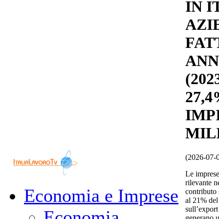
IN I
AZI
FAT
ANN
(202
27,4
IMP
MIL
(2026-07-
Le imprese
rilevante n
Economia e Imprese
contributo
al 21% del 
sull’expor
Economia
generano un