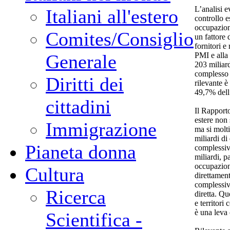
L’analisi e
Italiani all'estero
controllo e
occupazione
Comites/Consiglio
un fattore d
fornitori e
PMI e alla
Generale
203 miliard
complesso d
Diritti dei
rilevante è 
49,7% dell’
cittadini
Il Rapporto
estere non 
Immigrazione
ma si molti
miliardi di
Pianeta donna
complessiv
miliardi, pa
occupaziona
Cultura
direttament
complessiv
Ricerca
diretta. Qu
e territori
è una leva 
Scientifica -