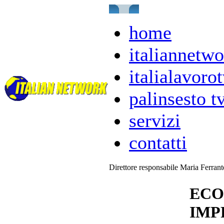
home
italiannetwo
italialavorot
palinsesto t
servizi
contatti
Direttore responsabile Maria Ferran
ECO
IMP