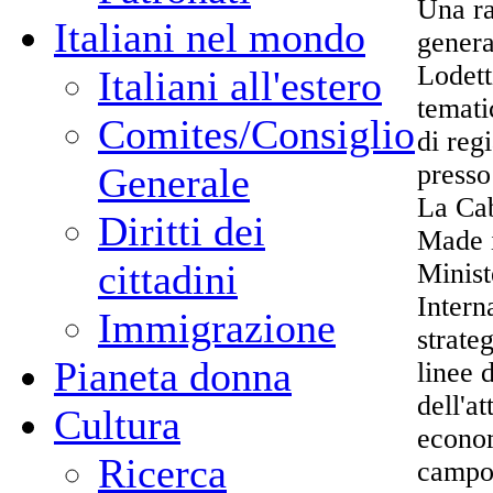
Una ra
Italiani nel mondo
genera
Lodett
Italiani all'estero
temati
Comites/Consiglio
di reg
presso
Generale
La Cab
Diritti dei
Made i
cittadini
Minist
Intern
Immigrazione
strate
Pianeta donna
linee 
dell'a
Cultura
econom
Ricerca
campo 