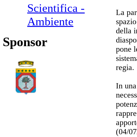
Scientifica -
La par
Ambiente
spazio
della 
Sponsor
diaspo
pone l
sistem
regia.
In una
necess
potenz
rappre
apport
(04/0