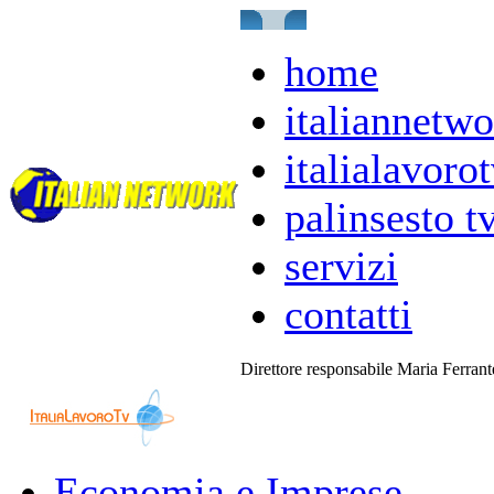
home
italiannetwo
italialavorot
palinsesto t
servizi
contatti
Direttore responsabile Maria Ferran
Economia e Imprese