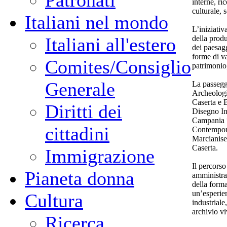
Patronati
interne, ri
culturale, s
Italiani nel mondo
L’iniziativ
della produ
Italiani all'estero
dei paesagg
forme di va
Comites/Consiglio
patrimonio
Generale
La passegg
Archeologi
Caserta e 
Diritti dei
Disegno Ind
Campania “
cittadini
Contempora
Marcianise
Caserta.
Immigrazione
Il percorso 
Pianeta donna
amministrat
della forma
un’esperie
Cultura
industrial
archivio vi
Ricerca