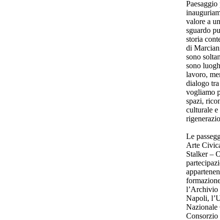
Paesaggio 
inauguriamo
valore a u
sguardo pu
storia con
di Marcian
sono soltan
sono luoghi
lavoro, mem
dialogo tra
vogliamo p
spazi, ric
culturale 
rigenerazi
Le passegg
Arte Civic
Stalker – 
partecipazi
appartenent
formazione,
l’Archivio 
Napoli, l’
Nazionale 
Consorzio S