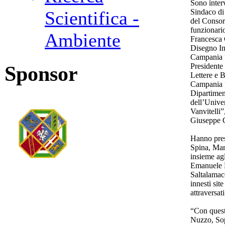
Sono inter
Sindaco di
Scientifica -
del Consor
funzionari
Ambiente
Francesca 
Disegno Ind
Campania “
Presidente
Sponsor
Lettere e B
Campania “
Dipartimen
dell’Unive
Vanvitelli
Giuseppe C
Hanno preso
Spina, Mar
insieme agl
Emanuele 
Saltalamacc
innesti sit
attraversati
“Con quest
Nuzzo, Sop