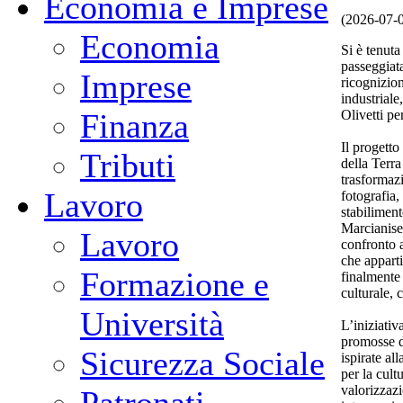
Economia e Imprese
(2026-07-
Economia
Si è tenuta
passeggiata
Imprese
ricognizion
industriale
Olivetti pe
Finanza
Il progetto
Tributi
della Terr
trasformaz
Lavoro
fotografia,
stabiliment
Marcianise
Lavoro
confronto 
che apparti
Formazione e
finalmente 
culturale, 
Università
L’iniziativ
promosse d
Sicurezza Sociale
ispirate al
per la cult
valorizzazi