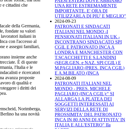
PAESI ESTERI DOVE ABBIAMO
e e cittadini che
UNA RETE ESTREMAMENTE
IMPORTANTE. E' ORA DI
UTILIZZARLA DI PIU' E MEGLIO"
2024-09-23
dacale della Germania,
PATRONATI E SINDACATI
de, fondate su valori
ITALIANI NEL MONDO -I
lavoratori italiani in
PENSIONATI ITALIANI IN UK -
Inca con l'accesso al
INCONTRANO SINDACATO SPI
one e assegni familiari,
CGIL E PATRONATO INCA A
LONDRA E MANCHESTER CON
lavorano insieme anche
T.SCACCHETTI E S.LANDINI
trecciate. È di queste
(SEGR.GEN. e NAZ. SPI CGIL) E
ania, l'Italia e le
M.PAGLIARO (PRES. INCA CGIL)
dacalisti e ricercatori
E A.M.BILATO (INCA
i, ma avanza proposte
2024-08-09
lavoro di qualità e
PATRONATI ITALIANI NEL
teggere i diritti dei
MONDO - PRES. MICHELE
pea.
PAGLIARO (INCA CGIL):" SI
ALLARGA LA PLATEA DEI
SOGGETTI INTERESSATI AI
 Remscheid, Norimberga,
SERVIZI DELLA RETE DI
Berlino ha una novità
PROSSIMITA' DEL PATRONATO
INCA IN 80 ANNI DI ATTIVITA' IN
ITALIA E ALL'ESTERO" IIa