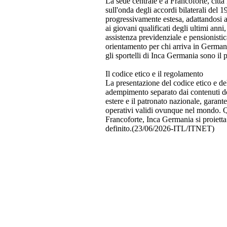
La sede centrale è a Francoforte, città 
sull'onda degli accordi bilaterali del 
progressivamente estesa, adattandosi a
ai giovani qualificati degli ultimi anni
assistenza previdenziale e pensionistic
orientamento per chi arriva in Germania
gli sportelli di Inca Germania sono il 
Il codice etico e il regolamento
La presentazione del codice etico e de
adempimento separato dai contenuti dell
estere e il patronato nazionale, garante
operativi validi ovunque nel mondo. Qu
Francoforte, Inca Germania si proietta
definito.(23/06/2026-ITL/ITNET)