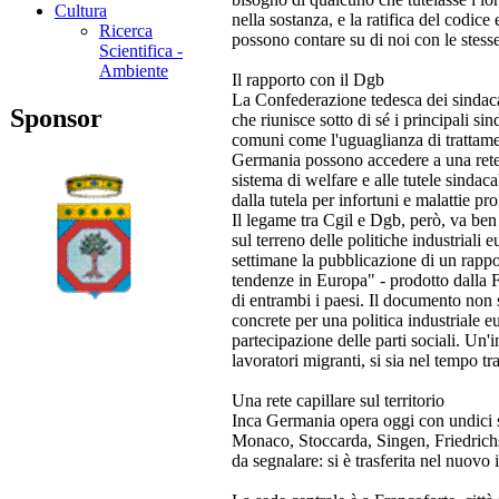
Cultura
nella sostanza, e la ratifica del codice
Ricerca
possono contare su di noi con le stess
Scientifica -
Ambiente
Il rapporto con il Dgb
La Confederazione tedesca dei sindaca
Sponsor
che riunisce sotto di sé i principali si
comuni come l'uguaglianza di trattamento 
Germania possono accedere a una rete i
sistema di welfare e alle tutele sindaca
dalla tutela per infortuni e malattie pro
Il legame tra Cgil e Dgb, però, va ben 
sul terreno delle politiche industriali
settimane la pubblicazione di un rappor
tendenze in Europa" - prodotto dalla Fr
di entrambi i paesi. Il documento non si
concrete per una politica industriale eu
partecipazione delle parti sociali. Un'
lavoratori migranti, si sia nel tempo t
Una rete capillare sul territorio
Inca Germania opera oggi con undici se
Monaco, Stoccarda, Singen, Friedrich
da segnalare: si è trasferita nel nuovo