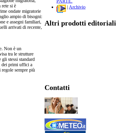
 stagione migratoria,
PARTE.
rete si è
|
Archivio
rime ondate migratorie
taglio ampio di bisogni:
Altri prodotti editoriali
one e assegni familiari,
lli arrivati di recente,
le. Non è un
sa tra le strutture
 gli stessi standard
dei primi uffici a
i regole sempre più
Contatti