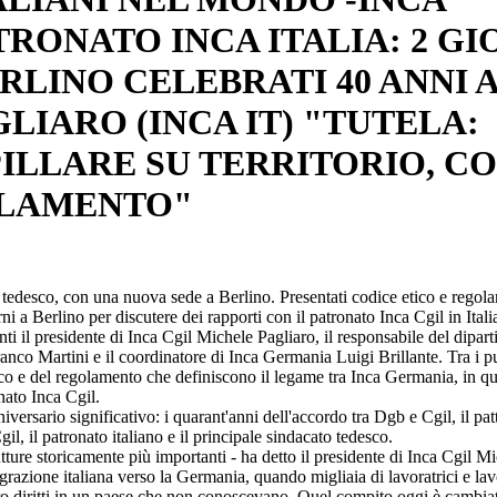
RONATO INCA ITALIA: 2 GI
ERLINO CELEBRATI 40 ANNI
LIARO (INCA IT) "TUTELA:
ILLARE SU TERRITORIO, C
OLAMENTO"
 tedesco, con una nuova sede a Berlino. Presentati codice etico e regol
i a Berlino per discutere dei rapporti con il patronato Inca Cgil in Itali
ti il presidente di Inca Cgil Michele Pagliaro, il responsabile del dipa
anco Martini e il coordinatore di Inca Germania Luigi Brillante. Tra i pu
ico e del regolamento che definiscono il legame tra Inca Germania, in q
nato Inca Cgil.
ersario significativo: i quarant'anni dell'accordo tra Dgb e Cgil, il pat
gil, il patronato italiano e il principale sindacato tedesco.
tture storicamente più importanti - ha detto il presidente di Inca Cgil M
igrazione italiana verso la Germania, quando migliaia di lavoratrici e la
oro diritti in un paese che non conoscevano. Quel compito oggi è cambia