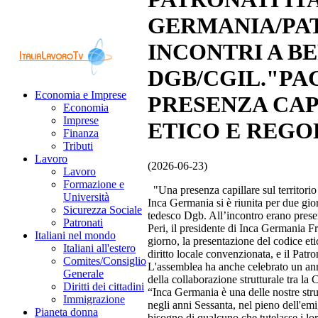
GERMANIA/PAT
INCONTRI A B
DGB/CGIL."PAG
Economia e Imprese
PRESENZA CAP
Economia
Imprese
ETICO E REG
Finanza
Tributi
Lavoro
(2026-06-23)
Lavoro
Formazione e
"Una presenza capillare sul territorio
Università
Inca Germania si è riunita per due giorn
Sicurezza Sociale
tedesco Dgb. All’incontro erano presen
Patronati
Peri, il presidente di Inca Germania Fr
Italiani nel mondo
giorno, la presentazione del codice et
Italiani all'estero
diritto locale convenzionata, e il Patro
Comites/Consiglio
L'assemblea ha anche celebrato un anniv
Generale
della collaborazione strutturale tra la C
Diritti dei cittadini
“Inca Germania è una delle nostre stru
Immigrazione
negli anni Sessanta, nel pieno dell'em
Pianeta donna
bisogno di qualcuno che tutelasse i l