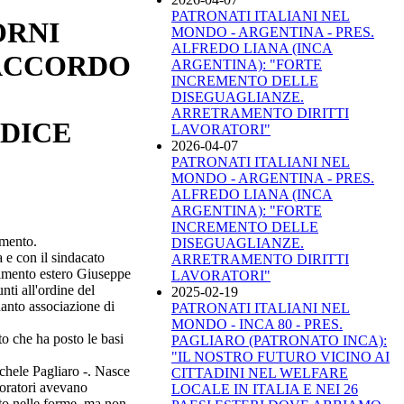
PATRONATI ITALIANI NEL
ORNI
MONDO - ARGENTINA - PRES.
ALFREDO LIANA (INCA
 ACCORDO
ARGENTINA): "FORTE
INCREMENTO DELLE
DISEGUAGLIANZE.
ARRETRAMENTO DIRITTI
ODICE
LAVORATORI"
2026-04-07
PATRONATI ITALIANI NEL
MONDO - ARGENTINA - PRES.
ALFREDO LIANA (INCA
ARGENTINA): "FORTE
INCREMENTO DELLE
amento.
DISEGUAGLIANZE.
a e con il sindacato
ARRETRAMENTO DIRITTI
rtimento estero Giuseppe
LAVORATORI"
nti all'ordine del
2025-02-19
uanto associazione di
PATRONATI ITALIANI NEL
MONDO - INCA 80 - PRES.
to che ha posto le basi
PAGLIARO (PATRONATO INCA):
"IL NOSTRO FUTURO VICINO AI
ichele Pagliaro -. Nasce
CITTADINI NEL WELFARE
voratori avevano
LOCALE IN ITALIA E NEI 26
to nelle forme, ma non