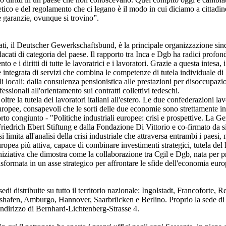
 etico e del regolamento che ci legano è il modo in cui diciamo a cittadin
e garanzie, ovunque si trovino”.
ti, il Deutscher Gewerkschaftsbund, è la principale organizzazione sin
ndacati di categoria del paese. Il rapporto tra Inca e Dgb ha radici profon
e i diritti di tutte le lavoratrici e i lavoratori. Grazie a questa intesa, i 
ntegrata di servizi che combina le competenze di tutela individuale di 
li locali: dalla consulenza pensionistica alle prestazioni per disoccupazi
fessionali all'orientamento sui contratti collettivi tedeschi.
oltre la tutela dei lavoratori italiani all'estero. Le due confederazioni 
 europee, consapevoli che le sorti delle due economie sono strettamente in
to congiunto - "Politiche industriali europee: crisi e prospettive. La Germ
iedrich Ebert Stiftung e dalla Fondazione Di Vittorio e co-firmato da sin
 limita all'analisi della crisi industriale che attraversa entrambi i paes
ropea più attiva, capace di combinare investimenti strategici, tutela del 
iniziativa che dimostra come la collaborazione tra Cgil e Dgb, nata per pro
rasformata in un asse strategico per affrontare le sfide dell'economia euro
di distribuite su tutto il territorio nazionale: Ingolstadt, Francoforte,
shafen, Amburgo, Hannover, Saarbrücken e Berlino. Proprio la sede di 
 indirizzo di Bernhard-Lichtenberg-Strasse 4.