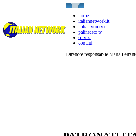
home
italiannetwork.it
italialavorotv.it
palinsesto tv
servizi
contatti
Direttore responsabile Maria Ferran
PATRONATI IT