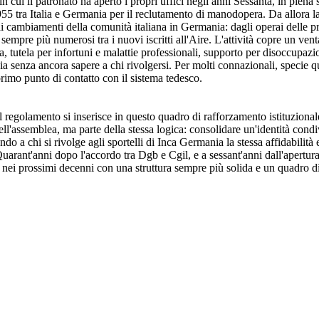
in cui il patronato ha aperto i propri uffici negli anni Sessanta, in piena
1955 tra Italia e Germania per il reclutamento di manodopera. Da allora la 
i cambiamenti della comunità italiana in Germania: dagli operai delle p
, sempre più numerosi tra i nuovi iscritti all'Aire. L'attività copre un ven
a, tutela per infortuni e malattie professionali, supporto per disoccupazi
 senza ancora sapere a chi rivolgersi. Per molti connazionali, specie que
primo punto di contatto con il sistema tedesco.
l regolamento si inserisce in questo quadro di rafforzamento istituziona
'assemblea, ma parte della stessa logica: consolidare un'identità condivi
ndo a chi si rivolge agli sportelli di Inca Germania la stessa affidabilità e
arant'anni dopo l'accordo tra Dgb e Cgil, e a sessant'anni dall'apertura 
 nei prossimi decenni con una struttura sempre più solida e un quadro d