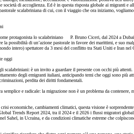
e società di accoglienza. Ed è in questa risposta globale ai migranti e all
pastorale scalabriniana di cui, con il viaggio che ora iniziamo, vogliam
ni
come protagonista lo scalabriniano P. Bruno Ciceri, dal 2024 a Dubai,
are la possibilità di un’azione pastorale in favore dei marittimi, e suo m
ondo intero) spettatore da 3 mesi del conflitto tra Stati Uniti e Iran ne
te oggi
i scalabriniani: è un invito a guardare il presente con occhi più attenti. 
ttamento degli emigranti italiani, anticipando temi che oggi sono più att
scriminazioni, perdita dei diritti fondamentali.
era semplice e radicale: la migrazione non è un problema da contenere, m
crisi economiche, cambiamenti climatici, questa visione è sorprendent
l Trends Report 2024, tra il 2024 e il 2026 i flussi migratori global
, nel Sahel, in Ucraina, e da condizioni climatiche estreme che colpiscono