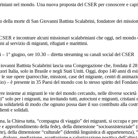
labriniani nel mondo. Una nuova proposta del CSER per conoscere e cap
io della morte di San Giovanni Battista Scalabrini, fondatore dei mission
CSER e incontrare alcuni missionari scalabriniani che oggi, nel mondo e
i al servizio di migranti, rifugiati e marittimi.
– 1° giugno, ore 10.30 – diretta streaming su canali social del CSER
Giovanni Battista Scalabrini lascia una Congregazione che, fondata il 
uori Italia, solo in Brasile e negli Stati Uniti. Oggi, dopo 140 anni di esi
le sue opere (parrocchie, missioni, case del migrante, centri di animazi
io) – è presente in 35 Paesi del mondo con lo stesso spirito del Fondato
re insieme ai migranti le vie del mondo cercando, nelle diverse società e
i” solo per i migranti, ma invitando tutti, autoctoni e migranti, cristiani e
lla solidarietà di modo che ognuno possa dare il suo contributo alla cost
enti e solidali.
na, la Chiesa tutta, “compagna di viaggio” dei migranti, si occupa e pr
e approfondimento della fede), della dimensione “socioassistenziale” (r
ute), della dimensione “culturale” (identità linguistica di appartenenza), 
o, dialogo, mediazione, accettazione e valorizzazione positiva dell’altro)