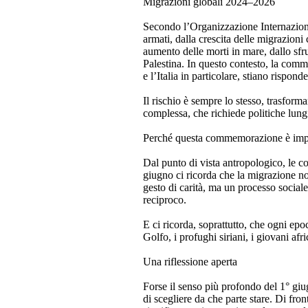
Migrazioni globali 2024–2026
Secondo l’Organizzazione Internaziona
armati, dalla crescita delle migrazioni
aumento delle morti in mare, dallo sfr
Palestina. In questo contesto, la comm
e l’Italia in particolare, stiano rispond
Il rischio è sempre lo stesso, trasfor
complessa, che richiede politiche lungi
Perché questa commemorazione è imp
Dal punto di vista antropologico, le 
giugno ci ricorda che la migrazione n
gesto di carità, ma un processo social
reciproco.
E ci ricorda, soprattutto, che ogni epoca
Golfo, i profughi siriani, i giovani afr
Una riflessione aperta
Forse il senso più profondo del 1° giu
di scegliere da che parte stare. Di fro