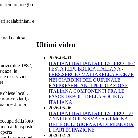
ire sempre meglio
ari scalabriniani e
 nella chiesa,
Ultimi video
2026-06-01
ITALIANI.ITALIANI ALL'ESTERO - 80°
28 novembre 1887,
FESTA REPUBBLICA ITALIANA -
stenza, la
PRES.SERGIO MATTARELLA RICEVE
one e servizio,
NEI GIARDINI DEL QUIRINALE
re.
RAPPRESENTANTI POPOLAZIONE
ITALIANA COMPONENTI FRA LE
 chiese locali,
FASCE DEBOLI DELLA SOCIETA'
 non-cristiani, a
ITALIANA
ruzione di una
2026-05-06
ITALIANI.ITALIANI ALL'ESTERO - 50
ANNI DOPO IL SISMA : A GEMONA
eoccupa della loro
DEL FRIULI GIORNATA DI MEMORIA
icerca di risposte
E PARTECIPAZIONE
“aperta
2026-02-26
 per favorire quella