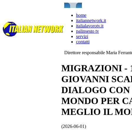
home
italiannetwork.it
italialavorotv.it
palinsesto tv
servizi
contatti
Direttore responsabile Maria Ferran
MIGRAZIONI -
GIOVANNI SCAL
DIALOGO CON 
MONDO PER C
MEGLIO IL MO
(2026-06-01)