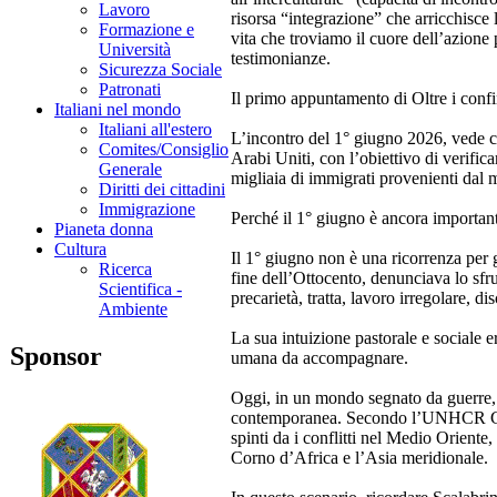
Lavoro
risorsa “integrazione” che arricchisce l
Formazione e
vita che troviamo il cuore dell’azione 
Università
testimonianze.
Sicurezza Sociale
Patronati
Il primo appuntamento di Oltre i confi
Italiani nel mondo
Italiani all'estero
L’incontro del 1° giugno 2026, vede 
Comites/Consiglio
Arabi Uniti, con l’obiettivo di verific
Generale
migliaia di immigrati provenienti dal m
Diritti dei cittadini
Immigrazione
Perché il 1° giugno è ancora importan
Pianeta donna
Cultura
Il 1° giugno non è una ricorrenza per gl
Ricerca
fine dell’Ottocento, denunciava lo sfru
Scientifica -
precarietà, tratta, lavoro irregolare, di
Ambiente
La sua intuizione pastorale e sociale 
Sponsor
umana da accompagnare.
Oggi, in un mondo segnato da guerre, 
contemporanea. Secondo l’UNHCR Globa
spinti da i conflitti nel Medio Oriente
Corno d’Africa e l’Asia meridionale.