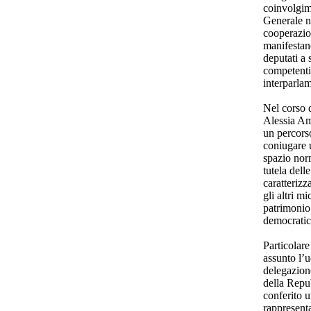
coinvolgim
Generale ne
cooperazio
manifestan
deputati a 
competenti
interparla
Nel corso 
Alessia Am
un percors
coniugare 
spazio nor
tutela delle
caratteriz
gli altri m
patrimonio 
democratic
Particolare
assunto l’u
delegazion
della Repu
conferito u
rappresenta