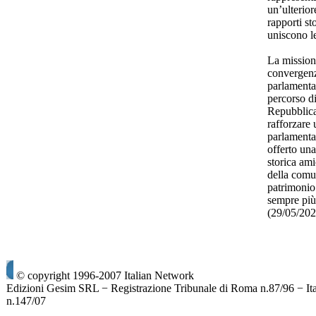
un’ulterior
rapporti sto
uniscono l
La mission
convergenza
parlamentar
percorso d
Repubblica
rafforzare 
parlamenta
offerto una
storica ami
della comun
patrimonio 
sempre più
(29/05/20
© copyright 1996-2007 Italian Network
Edizioni Gesim SRL − Registrazione Tribunale di Roma n.87/96 − It
n.147/07