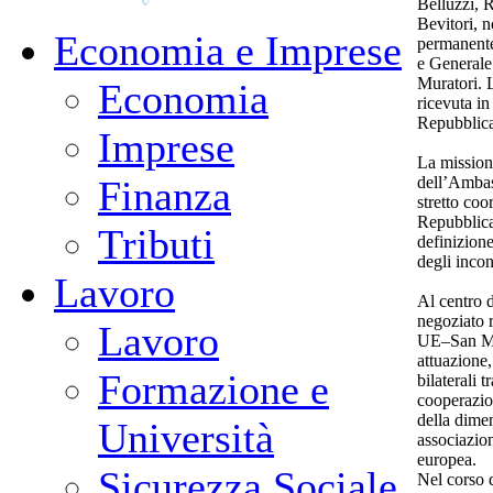
Belluzzi, 
Bevitori, 
Economia e Imprese
permanente
e Generale
Muratori. L
Economia
ricevuta i
Repubblica
Imprese
La missione
dell’Ambas
Finanza
stretto coo
Repubblica
Tributi
definizione
degli incon
Lavoro
Al centro d
negoziato 
Lavoro
UE–San Mar
attuazione,
Formazione e
bilaterali t
cooperazio
della dime
Università
associazio
europea.
Sicurezza Sociale
Nel corso d