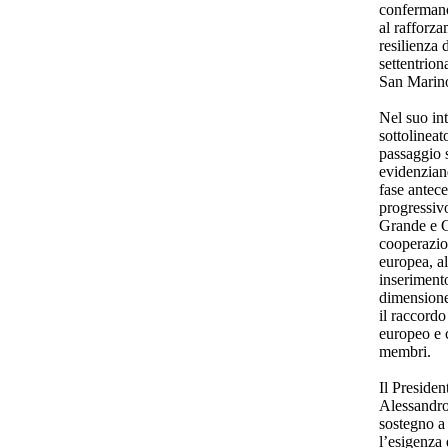
confermano
al rafforza
resilienza 
settentrion
San Marino,
Nel suo int
sottolinea
passaggio 
evidenziand
fase antece
progressiv
Grande e G
cooperazio
europea, al
inseriment
dimensione
il raccordo
europeo e c
membri.
Il Preside
Alessandro
sostegno a
l’esigenza 