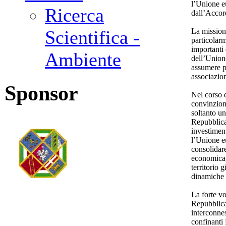
l’Unione e
Ricerca
dall’Accor
La mission
Scientifica -
particolarm
importanti 
Ambiente
dell’Union
assumere p
associazio
Sponsor
Nel corso 
convinzion
soltanto u
Repubblica
investiment
l’Unione eu
consolidare
economica, 
territorio 
dinamiche 
La forte vo
Repubblica
interconnes
confinant