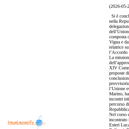
(2026-05-
Si è conclu
nella Repu
delegazion
dell’Union
composta d
Vigna e da
relatrice s
l’Accordo 
La mission
dell’approv
XIV Commis
proposte di
conclusione
provvisori
l’Unione e
Marino, ha 
incontri ist
percorso d
Repubblic
Nel corso d
incontrato 
Esteri Luca