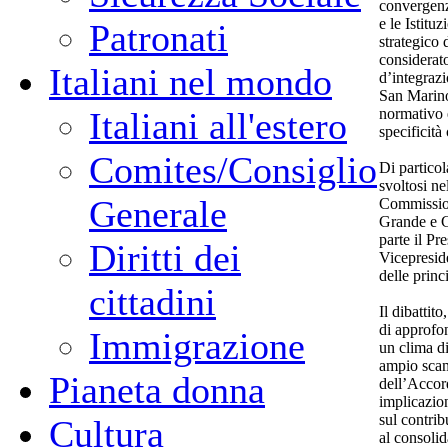
convergenza
e le Istitu
Patronati
strategico 
considerat
Italiani nel mondo
d’integraz
San Marino
normativo e
Italiani all'estero
specificità
Comites/Consiglio
Di particol
svoltosi ne
Generale
Commission
Grande e G
parte il Pr
Diritti dei
Vicepresid
delle princ
cittadini
Il dibattito
di approfon
Immigrazione
un clima di
ampio scam
Pianeta donna
dell’Accord
implicazio
sul contrib
Cultura
al consoli