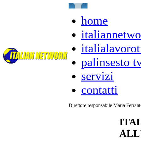
home
italiannetwo
italialavorot
palinsesto t
servizi
contatti
Direttore responsabile Maria Ferran
ITA
ALL