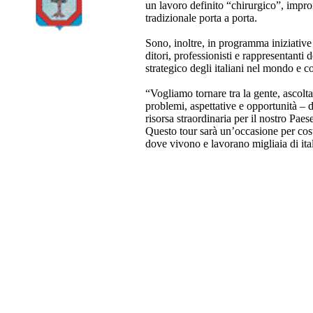
un lavoro definito “chirurgico”, impron
tradizionale porta a porta.
Sono, inoltre, in programma iniziative 
ditori, professionisti e rappresentanti 
strategico degli italiani nel mondo e c
“Vogliamo tornare tra la gente, ascolt
problemi, aspettative e opportunità – 
risorsa straordinaria per il nostro Pae
Questo tour sarà un’occasione per costru
dove vivono e lavorano migliaia di i