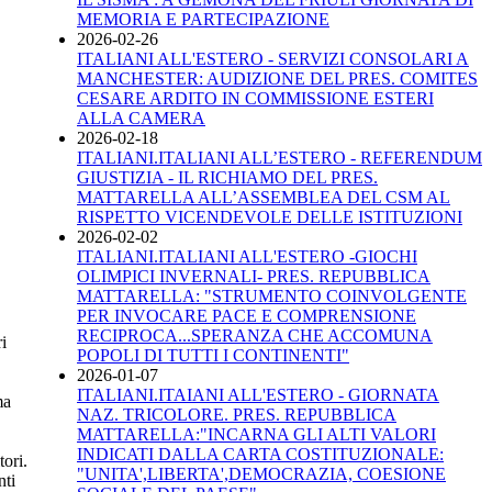
MEMORIA E PARTECIPAZIONE
2026-02-26
ITALIANI ALL'ESTERO - SERVIZI CONSOLARI A
MANCHESTER: AUDIZIONE DEL PRES. COMITES
CESARE ARDITO IN COMMISSIONE ESTERI
ALLA CAMERA
2026-02-18
ITALIANI.ITALIANI ALL’ESTERO - REFERENDUM
GIUSTIZIA - IL RICHIAMO DEL PRES.
MATTARELLA ALL’ASSEMBLEA DEL CSM AL
RISPETTO VICENDEVOLE DELLE ISTITUZIONI
2026-02-02
ITALIANI.ITALIANI ALL'ESTERO -GIOCHI
OLIMPICI INVERNALI- PRES. REPUBBLICA
MATTARELLA: "STRUMENTO COINVOLGENTE
PER INVOCARE PACE E COMPRENSIONE
RECIPROCA...SPERANZA CHE ACCOMUNA
ri
POPOLI DI TUTTI I CONTINENTI"
2026-01-07
ITALIANI.ITAIANI ALL'ESTERO - GIORNATA
ma
NAZ. TRICOLORE. PRES. REPUBBLICA
MATTARELLA:"INCARNA GLI ALTI VALORI
INDICATI DALLA CARTA COSTITUZIONALE:
tori.
"UNITA',LIBERTA',DEMOCRAZIA, COESIONE
nti