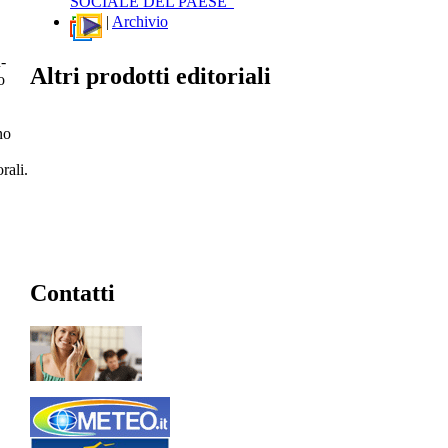
SOCIALE DEL PAESE"
|
Archivio
-
Altri prodotti editoriali
o
no
rali.
Contatti