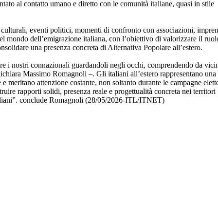
tato al contatto umano e diretto con le comunità italiane, quasi in stile
culturali, eventi politici, momenti di confronto con associazioni, impren
del mondo dell’emigrazione italiana, con l’obiettivo di valorizzare il ruol
onsolidare una presenza concreta di Alternativa Popolare all’estero.
are i nostri connazionali guardandoli negli occhi, comprendendo da vici
dichiara Massimo Romagnoli –. Gli italiani all’estero rappresentano una
se e meritano attenzione costante, non soltanto durante le campagne eletto
ire rapporti solidi, presenza reale e progettualità concreta nei territori
taliani”. conclude Romagnoli (28/05/2026-ITL/ITNET)