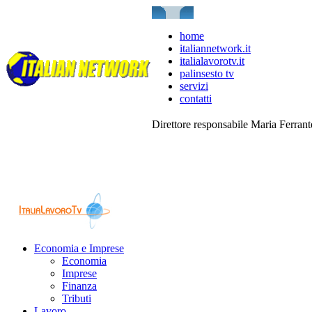
home
italiannetwork.it
italialavorotv.it
palinsesto tv
servizi
contatti
Direttore responsabile Maria Ferran
Economia e Imprese
Economia
Imprese
Finanza
Tributi
Lavoro