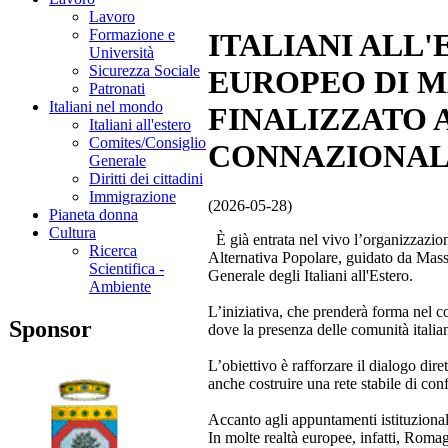
Lavoro
Formazione e
ITALIANI ALL'
Università
Sicurezza Sociale
EUROPEO DI 
Patronati
Italiani nel mondo
FINALIZZATO 
Italiani all'estero
Comites/Consiglio
CONNAZIONAL
Generale
Diritti dei cittadini
Immigrazione
(2026-05-28)
Pianeta donna
Cultura
È già entrata nel vivo l’organizzazio
Ricerca
Alternativa Popolare, guidato da Mass
Scientifica -
Generale degli Italiani all'Estero.
Ambiente
L’iniziativa, che prenderà forma nel cor
Sponsor
dove la presenza delle comunità italian
L’obiettivo è rafforzare il dialogo dire
anche costruire una rete stabile di conf
Accanto agli appuntamenti istituzionali 
In molte realtà europee, infatti, Romag