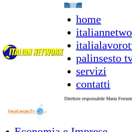
home
italiannetwo
italialavorot
palinsesto t
servizi
contatti
Direttore responsabile Maria Ferran
Economia e Imprese