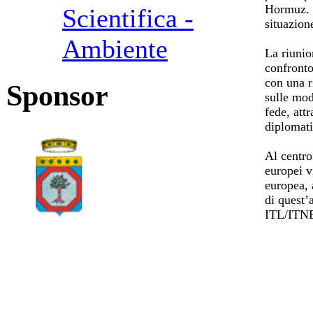
Hormuz. L
Scientifica -
situazion
Ambiente
La riunio
confronto
con una r
Sponsor
sulle mod
fede, att
diplomati
Al centro
europei v
europea, 
di quest’
ITL/ITN