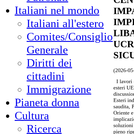
Italiani nel mondo
IMP
IMP
Italiani all'estero
LIB
Comites/Consiglio
UCR
Generale
SIC
Diritti dei
(2026-05
cittadini
I lavori 
Immigrazione
esteri UE
discussio
Pianeta donna
Esteri in
saudita, 
Cultura
Oriente e
implicazi
soluzioni
Ricerca
pieno ripr