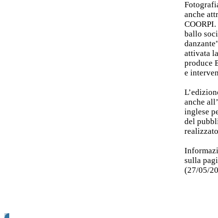
Fotografi
anche att
COORPI. N
ballo soci
danzante"
attivata 
produce B
e interve
L’edizion
anche all’
inglese pe
del pubbl
realizzat
Informazi
sulla pag
(27/05/2