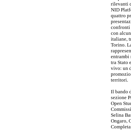
rilevanti 
NID Platfo
quattro p
presentaz
confronti
con alcuni
italiane, 
Torino. L
rappresen
entrambi 
tra Stato 
vivo: un 
promozion
territori.
Il bando 
sezione P
Open Stud
Commissio
Selina Ba
Ongaro, C
Completan