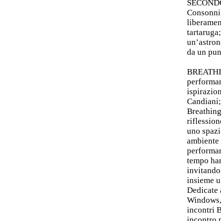
SECONDO
Consonni,
liberamen
tartaruga
un’astron
da un pun
BREATHI
performan
ispirazio
Candiani;
Breathing
riflessio
uno spazi
ambiente 
performanc
tempo han
invitando
insieme u
Dedicate 
Windows, 
incontri 
incontro p