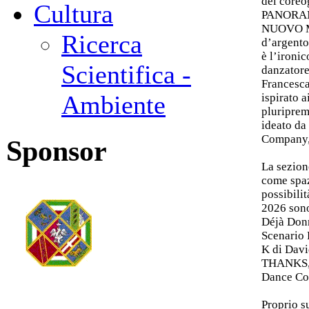
del coreo
Cultura
PANORAM
NUOVO MO
Ricerca
d’argento
è l’ironi
Scientifica -
danzatore
Francesca
Ambiente
ispirato a
pluripre
ideato da
Company, u
Sponsor
La sezion
come spaz
possibilit
2026 sono
Déjà Don
Scenario
K di Davi
THANKS, 
Dance Co
Proprio s