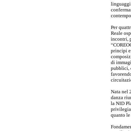
linguaggi
conferman
contempo
Per quatt
Reale osp
incontri, 
“COREOGR
principi e
composizi
di immagi
pubblici, 
favorendo
circuitazi
Nata nel 
danza riu
la NID Pl
privilegia
quanto le
Fondament