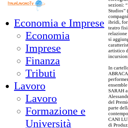
sezioni: 
Studios” (
compagnie
Economia e Imprese
ibridi, fo
teatro fi
Economia
relazione
si aggiun
Imprese
caratteri
artistico
incursioni
Finanza
In cartel
Tributi
ABRACADA
performer
Lavoro
ensemble
SARAH a 
Lavoro
Alessandra
del Premi
Formazione e
parte dell
contempor
CANI LUN
Università
di Produz