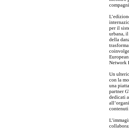
compagnie
L’edizion
internazi
per il si
urbana, il
della dan
trasforma
coinvolge
European
Network 
Un ulterio
con la mo
una piatta
partner G
dedicati 
all’organ
contenuti 
L’immagine
collabora