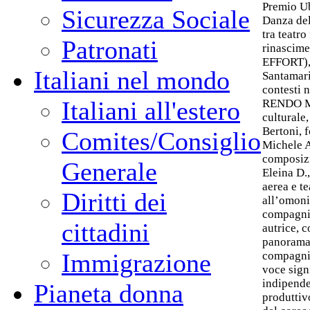
Premio U
Sicurezza Sociale
Danza del
tra teatr
Patronati
rinascim
EFFORT),
Italiani nel mondo
Santamaria
contesti 
Italiani all'estero
RENDO MA
culturale
Bertoni, f
Comites/Consiglio
Michele 
composizi
Generale
Eleina D.,
aerea e t
Diritti dei
all’omoni
compagnia
cittadini
autrice, c
panorama
Immigrazione
compagnia
voce sign
indipende
Pianeta donna
produtti