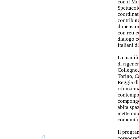
con il Mi
Spettacol
coordinat
contribut
dimension
con reti 
dialogo c
Italiani d
La manife
di rigene
Collegno,
Torino, C
Reggia di
rifunziona
contempor
compongon
abita spaz
mette nuo
comunità
Il progra
coreograf