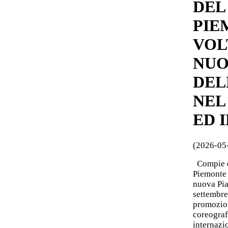
DEL 
PIE
VOL
NUO
DEL
NEL
ED 
(2026-05
Compie di
Piemonte 
nuova Pia
settembre,
promozion
coreograf
internazi