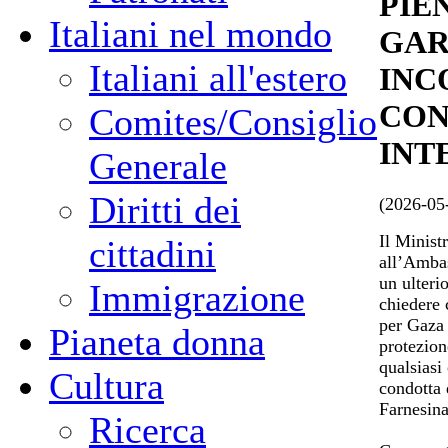
PIE
Italiani nel mondo
GAR
Italiani all'estero
INC
CON
Comites/Consiglio
INT
Generale
Diritti dei
(2026-05
Il Minist
cittadini
all’Ambas
un ulteri
Immigrazione
chiedere c
per Gaza 
Pianeta donna
protezion
qualsiasi
Cultura
condotta d
Farnesina
Ricerca