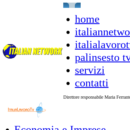
home
italiannetwo
italialavorot
palinsesto t
servizi
contatti
Direttore responsabile Maria Ferran
Economia e Imprese