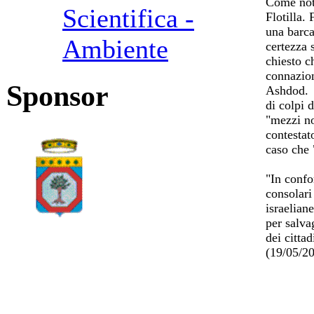
Come noto
Scientifica -
Flotilla. 
una barca
Ambiente
certezza 
chiesto ch
connaziona
Sponsor
Ashdod. D
di colpi 
"mezzi no
contestat
caso che 
"In confo
consolari
israelian
per salvag
dei cittad
(19/05/2