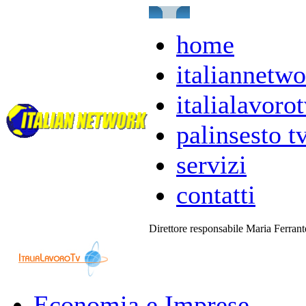
home
italiannetwo
italialavorot
palinsesto t
servizi
contatti
Direttore responsabile Maria Ferran
Economia e Imprese