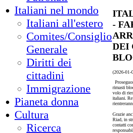
Italiani nel mondo
ITA
Italiani all'estero
- FA
Comites/Consiglio
ARR
DEI
Generale
BLO
Diritti dei
cittadini
(2026-01-
Proseguono 
Immigrazione
rimasti blo
volo di rie
Pianeta donna
italiani. R
rientrerann
Cultura
Grazie anc
Riad, in st
Ricerca
contatti c
responsabile