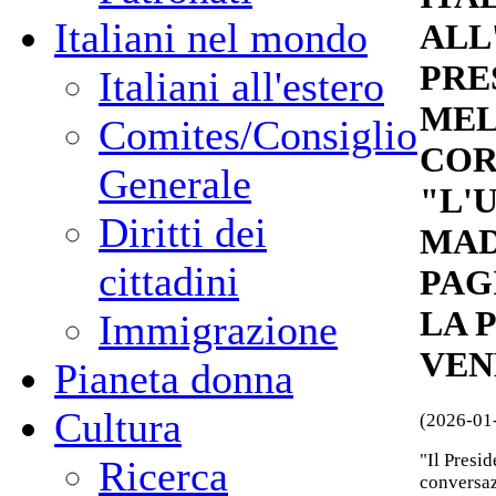
Italiani nel mondo
ALL
PRE
Italiani all'estero
MEL
Comites/Consiglio
COR
Generale
"L'
Diritti dei
MAD
cittadini
PAG
LA 
Immigrazione
VEN
Pianeta donna
Cultura
(2026-01
"Il Presi
Ricerca
conversaz