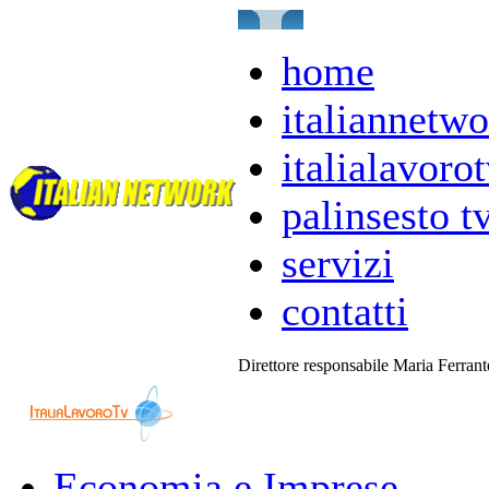
home
italiannetwo
italialavorot
palinsesto t
servizi
contatti
Direttore responsabile Maria Ferran
Economia e Imprese