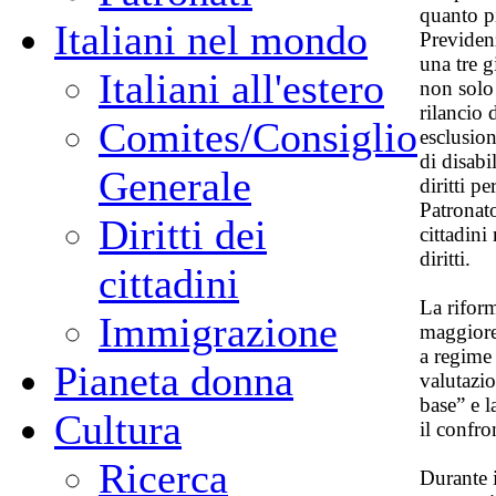
quanto pi
Italiani nel mondo
Previdenz
una tre 
Italiani all'estero
non solo
rilancio 
Comites/Consiglio
esclusion
di disabi
Generale
diritti p
Patronat
Diritti dei
cittadini
diritti.
cittadini
La rifor
Immigrazione
maggiore
a regime
Pianeta donna
valutazio
base” e 
Cultura
il confro
Ricerca
Durante i