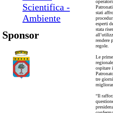
operatori
Scientifica -
Patronat
stati aff
Ambiente
procedura
esperti d
stata ris
Sponsor
all’utili
rendere p
regole.
Le prime 
regionale
ospitare 
Patronato
tre giorn
migliorar
“Il raffo
questione
presiden
conferma 