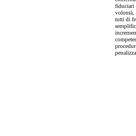
fiduciari
volontà, 
tutti di 
semplific
incremen
competen
procedure
penalizz