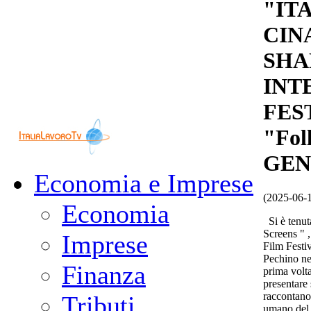
"IT
CINA
SHA
INT
FES
"Fol
GEN
Economia e Imprese
(2025-06-
Economia
Si è tenuta
Screens " ,
Imprese
Film Festiv
Pechino nel
Finanza
prima volt
presentare 
raccontano
Tributi
umano del 