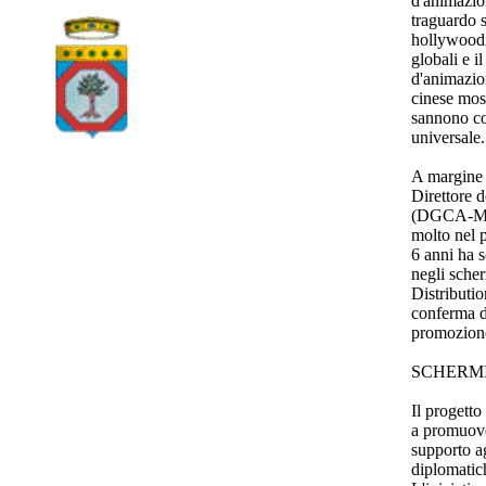
d'animazio
traguardo s
hollywoodia
globali e i
d'animazio
cinese most
sannono co
universale.
A margine 
Direttore 
(DGCA-MiC
molto nel p
6 anni ha s
negli scher
Distributio
conferma d
promozione 
SCHERMI
Il proget
a promuover
supporto agl
diplomatich