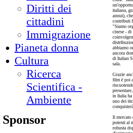
Diritti dei
un'opportun
italiana, g
annui), che
cittadini
contributi 
"Siamo orgo
Immigrazione
cinese - di
coinvolgen
distribuzi
Pianeta donna
abbiamo or
ancora dom
Cultura
di Italian 
sala.
Ricerca
Grazie anch
film è poi
Scientifica -
riscuotend
presentare,
in Italia h
Ambiente
uno dei tit
conquisterà
Sponsor
Il mercato 
potenti al
robusta dop