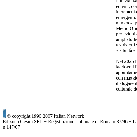
L'iniziativ
ed enti, co
incrementar
emergenti
numerosi pa
Medio Orie
proiezioni
ampliato le
restrizion
visibilità 
Nel 2025 l'
laddove I
appuntamen
con maggio
dialogare 
culturale 
© copyright 1996-2007 Italian Network
Edizioni Gesim SRL − Registrazione Tribunale di Roma n.87/96 − It
n.147/07