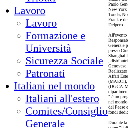
Paolo Geno
Lavoro
New York d
Tonda; Non
Lavoro
Frank e de
Delpero.
Formazione e
All'evento
Responsabil
Università
Generale 
presso Cin
Shanghai I
Sicurezza Sociale
, distribut
Genovese 
Patronati
Realizzato 
Affari Est
(MAECI), e
Italiani nel mondo
(DGCA-MiC)
dipartiment
Italiani all'estero
" è un prog
nel mondo,
del Paese e
Comites/Consiglio
fondi dedic
Generale
Durante la 
come "Ital