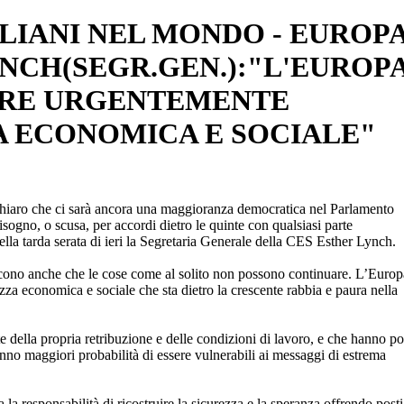
ALIANI NEL MONDO - EUROP
YNCH(SEGR.GEN.):"L'EUROP
ERE URGENTEMENTE
A ECONOMICA E SOCIALE"
ià chiaro che ci sarà ancora una maggioranza democratica nel Parlamento
isogno, o scusa, per accordi dietro le quinte con qualsiasi parte
ella tarda serata di ieri la Segretaria Generale della CES Esther Lynch.
iscono anche che le cose come al solito non possono continuare. L’Europ
zza economica e sociale che sta dietro la crescente rabbia e paura nella
 della propria retribuzione e delle condizioni di lavoro, e che hanno p
anno maggiori probabilità di essere vulnerabili ai messaggi di estrema
la responsabilità di ricostruire la sicurezza e la speranza offrendo posti