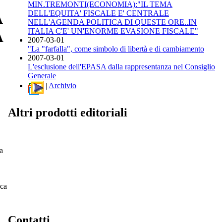
MIN.TREMONTI(ECONOMIA):"IL TEMA
DELL'EQUITA' FISCALE E' CENTRALE
A
NELL'AGENDA POLITICA DI QUESTE ORE..IN
ITALIA C'E' UN'ENORME EVASIONE FISCALE"
A
2007-03-01
"La "farfalla", come simbolo di libertà e di cambiamento
2007-03-01
L'esclusione dell'EPASA dalla rappresentanza nel Consiglio
Generale
|
Archivio
Altri prodotti editoriali
a
oca
Contatti