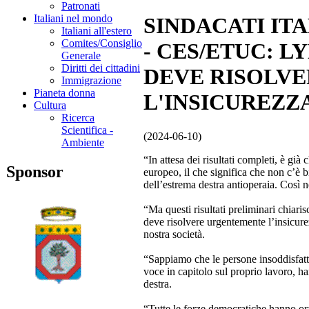
Patronati
Italiani nel mondo
SINDACATI IT
Italiani all'estero
Comites/Consiglio
- CES/ETUC: L
Generale
Diritti dei cittadini
DEVE RISOLV
Immigrazione
Pianeta donna
L'INSICUREZZ
Cultura
Ricerca
Scientifica -
(2024-06-10)
Ambiente
“In attesa dei risultati completi, è g
Sponsor
europeo, il che significa che non c’è b
dell’estrema destra antioperaia. Così n
“Ma questi risultati preliminari chiar
deve risolvere urgentemente l’insicure
nostra società.
“Sappiamo che le persone insoddisfatte
voce in capitolo sul proprio lavoro, h
destra.
“Tutte le forze democratiche hanno ora 