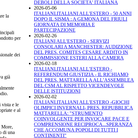
DEBOLI DELLA SOCIETA' ITALIANA
2026-05-06
ITALIANI.ITALIANI ALL'ESTERO - 50 ANNI
re la
DOPO IL SISMA : A GEMONA DEL FRIULI
GIORNATA DI MEMORIA E
PARTECIPAZIONE
incipali
2026-02-26
ondotto per
ITALIANI ALL'ESTERO - SERVIZI
CONSOLARI A MANCHESTER: AUDIZIONE
DEL PRES. COMITES CESARE ARDITO IN
sionale dei
COMMISSIONE ESTERI ALLA CAMERA
2026-02-18
ITALIANI.ITALIANI ALL’ESTERO -
REFERENDUM GIUSTIZIA - IL RICHIAMO
va già
DEL PRES. MATTARELLA ALL’ASSEMBLEA
DEL CSM AL RISPETTO VICENDEVOLE
ialmente
DELLE ISTITUZIONI
udio.
2026-02-02
ITALIANI.ITALIANI ALL'ESTERO -GIOCHI
 vista e le
OLIMPICI INVERNALI- PRES. REPUBBLICA
opriate e al
MATTARELLA: "STRUMENTO
COINVOLGENTE PER INVOCARE PACE E
COMPRENSIONE RECIPROCA...SPERANZA
n More,
CHE ACCOMUNA POPOLI DI TUTTI I
o di una
CONTINENTI"
anda-