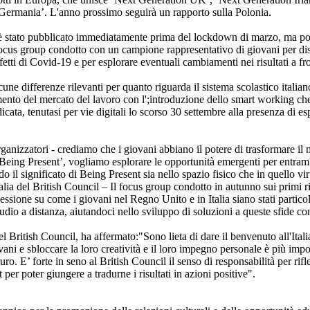
Germania’. L'anno prossimo seguirà un rapporto sulla Polonia.
è stato pubblicato immediatamente prima del lockdown di marzo, ma poi
focus group condotto con un campione rappresentativo di giovani per dis
ffetti di Covid-19 e per esplorare eventuali cambiamenti nei risultati a fr
une differenze rilevanti per quanto riguarda il sistema scolastico italiano
mento del mercato del lavoro con l';introduzione dello smart working ch
icata, tenutasi per vie digitali lo scorso 30 settembre alla presenza di e
ganizzatori - crediamo che i giovani abbiano il potere di trasformare il
Being Present’, vogliamo esplorare le opportunità emergenti per entramb
 il significato di Being Present sia nello spazio fisico che in quello vir
lia del British Council – Il focus group condotto in autunno sui primi ris
iflessione su come i giovani nel Regno Unito e in Italia siano stati partic
studio a distanza, aiutandoci nello sviluppo di soluzioni a queste sfide co
British Council, ha affermato:"Sono lieta di dare il benvenuto all'Itali
ani e sbloccare la loro creatività e il loro impegno personale è più imp
o. E’ forte in seno al British Council il senso di responsabilità per rifle
per poter giungere a tradurne i risultati in azioni positive".