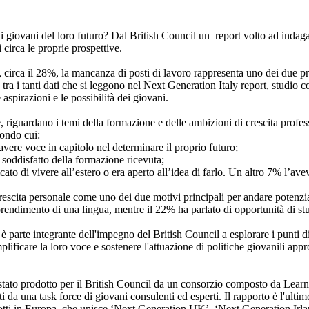
 giovani del loro futuro? Dal British Council un report volto ad indaga
 circa le proprie prospettive.
, circa il 28%, la mancanza di posti di lavoro rappresenta uno dei due pr
ra i tanti dati che si leggono nel Next Generation Italy report, studio c
 aspirazioni e le possibilità dei giovani.
, riguardano i temi della formazione e delle ambizioni di crescita profes
condo cui:
 avere voce in capitolo nel determinare il proprio futuro;
a soddisfatto della formazione ricevuta;
icato di vivere all’estero o era aperto all’idea di farlo. Un altro 7% l’ave
crescita personale come uno dei due motivi principali per andare potenz
pprendimento di una lingua, mentre il 22% ha parlato di opportunità di st
è parte integrante dell'impegno del British Council a esplorare i punti di
plificare la loro voce e sostenere l'attuazione di politiche giovanili appr
 stato prodotto per il British Council da un consorzio composto da Lear
a una task force di giovani consulenti ed esperti. Il rapporto è l'ultim
otti in Europa, che unisce ‘Next Generation UK’, ‘Next Generation Irl