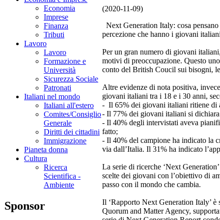
Economia
(2020-11-09)
Imprese
Next Generation Italy: cosa pensano i
Finanza
percezione che hanno i giovani italiani
Tributi
Lavoro
Per un gran numero di giovani italiani
Lavoro
motivi di preoccupazione. Questo uno t
Formazione e
conto del British Coucil sui bisogni, le
Università
Sicurezza Sociale
Altre evidenze di nota positiva, invece
Patronati
giovani italiani tra i 18 e i 30 anni, se
Italiani nel mondo
- Il 65% dei giovani italiani ritiene di
Italiani all'estero
- Il 77% dei giovani italiani si dichiar
Comites/Consiglio
- Il 40% degli intervistati aveva pianif
Generale
fatto;
Diritti dei cittadini
- Il 40% del campione ha indicato la 
Immigrazione
via dall’Italia. Il 31% ha indicato l’a
Pianeta donna
Cultura
La serie di ricerche ‘Next Generation’ 
Ricerca
scelte dei giovani con l’obiettivo di am
Scientifica -
passo con il mondo che cambia.
Ambiente
Il ‘Rapporto Next Generation Italy’ è
Sponsor
Quorum and Matter Agency, supportati d
serie di Next Generation Report cond