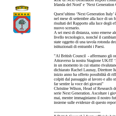
Irlanda del Nord’ e ‘Next Generation 
Quest’ultimo ‘Next Generation Italy’ 
nel mese di settembre alla luce di un 
risultati del Rapporto alla luce degli e
nuovo scenario.
A sei mesi di distanza, sono emerse alc
livello tecnologico, nonché il cambia
state oggetto di una tavola rotonda ded
istituzionali di entrambi i Paesi.
"Al British Council - affermano gli or
Attraverso la nostra Stagione UK/IT ‘
in un momento in cui stiamo rivalutando
dichiarato Rachel Launay, Direttore Ita
inizio anno ha offerto possibilità di r
colpiti dal passaggio al lavoro e allo 
far sentire la voce dei giovani"
Christine Wilson, Head of Research del 
serie Next Generation. Ascoltare i giov
mai, mentre immaginiamo il nostro futur
insieme sulle evidenze di questo report 
------------------------------------