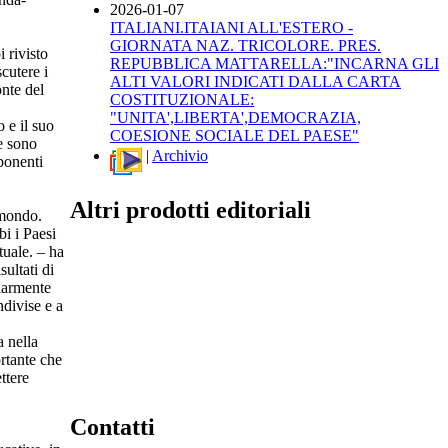
2026-01-07
ITALIANI.ITAIANI ALL'ESTERO -
GIORNATA NAZ. TRICOLORE. PRES.
 rivisto
REPUBBLICA MATTARELLA:"INCARNA GLI
cutere i
ALTI VALORI INDICATI DALLA CARTA
onte del
COSTITUZIONALE:
"UNITA',LIBERTA',DEMOCRAZIA,
 e il suo
COESIONE SOCIALE DEL PAESE"
e sono
|
Archivio
sponenti
Altri prodotti editoriali
 mondo.
i i Paesi
tuale. – ha
ultati di
olarmente
ndivise e a
a nella
ortante che
ttere
Contatti