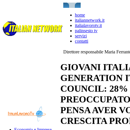
home
italiannetwork.it
italialavorotv.it
palinsesto tv
servizi
contatti
Direttore responsabile Maria Ferran
GIOVANI ITAL
GENERATION I
COUNCIL: 28% 
PREOCCUPATO 
PENSA AVER V
CRESCITA PRO
Economia e Imprese