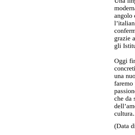
Una lin
moderna
angolo 
l’italia
conferm
grazie 
gli Isti
Oggi fi
concret
una nuo
faremo 
passione
che da 
dell’amo
cultura
(Data d