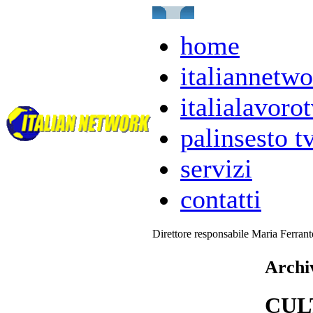
home
italiannetwo
italialavorot
palinsesto t
servizi
contatti
Direttore responsabile Maria Ferran
Archiv
CUL