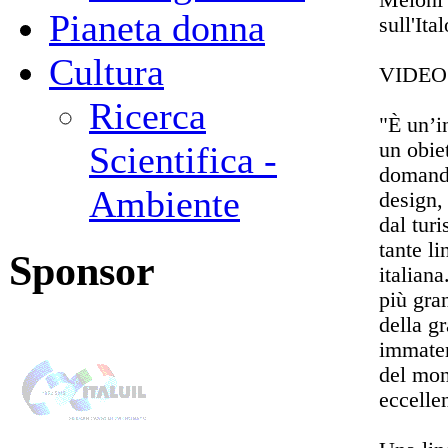
Pianeta donna
sull'Ita
Cultura
VIDEO
Ricerca
"È un’i
un obie
Scientifica -
domanda
Ambiente
design, 
dal tur
tante l
Sponsor
italian
più gran
della g
immater
del mon
eccellen