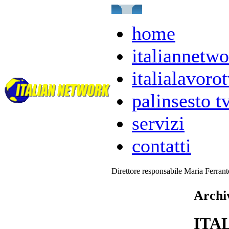
home
italiannetwo
italialavorot
palinsesto t
servizi
contatti
Direttore responsabile Maria Ferran
Archiv
ITA