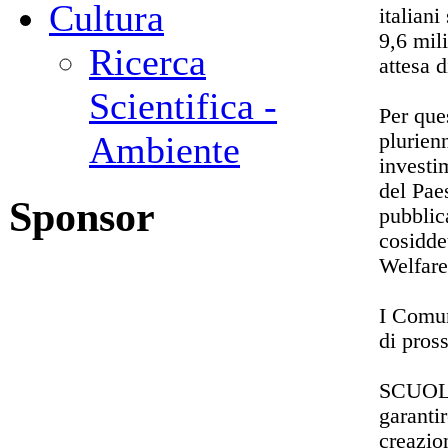
Cultura
italiani
9,6 mil
Ricerca
attesa d
Scientifica -
Per que
plurien
Ambiente
investi
del Paes
Sponsor
pubblica
cosidde
Welfare
I Comun
di pross
SCUOLA 
garanti
creazio