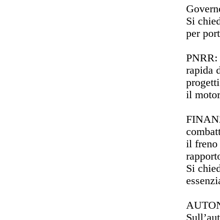
Governo 
Si chied
per port
PNRR: I
rapida d
progett
il moto
FINANZ
combatt
il fren
rapporto
Si chie
essenzia
AUTON
Sull’au