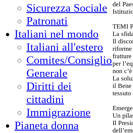
del Paes
Sicurezza Sociale
Istituzi
Patronati
TEMI 
Italiani nel mondo
La sfida
Il disc
Italiani all'estero
riforme 
fratture
Comites/Consiglio
per l’eq
Generale
non c’è
La solu
Diritti dei
il Bene
tessuto 
cittadini
Emergen
Immigrazione
Un pil
Pianeta donna
Il Pres
dell’eme