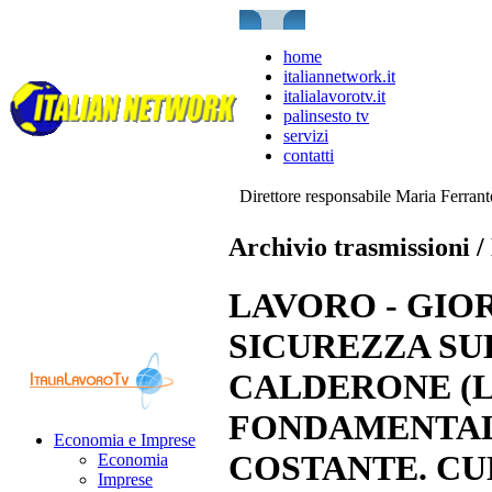
home
italiannetwork.it
italialavorotv.it
palinsesto tv
servizi
contatti
Direttore responsabile Maria Ferran
Archivio trasmissioni 
LAVORO - GIO
SICUREZZA SU
CALDERONE (L
FONDAMENTAL
Economia e Imprese
COSTANTE. CU
Economia
Imprese