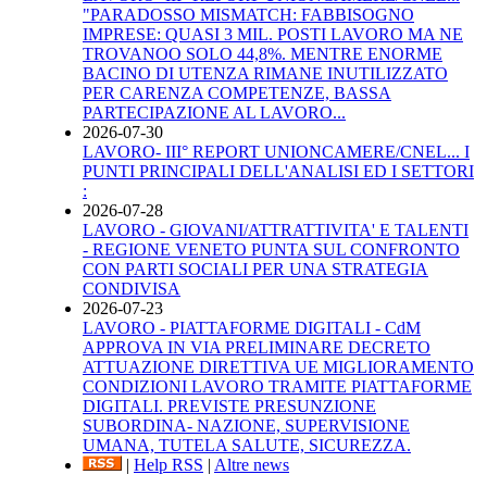
"PARADOSSO MISMATCH: FABBISOGNO
IMPRESE: QUASI 3 MIL. POSTI LAVORO MA NE
TROVANOO SOLO 44,8%. MENTRE ENORME
BACINO DI UTENZA RIMANE INUTILIZZATO
PER CARENZA COMPETENZE, BASSA
PARTECIPAZIONE AL LAVORO...
2026-07-30
LAVORO- III° REPORT UNIONCAMERE/CNEL... I
PUNTI PRINCIPALI DELL'ANALISI ED I SETTORI
:
2026-07-28
LAVORO - GIOVANI/ATTRATTIVITA' E TALENTI
- REGIONE VENETO PUNTA SUL CONFRONTO
CON PARTI SOCIALI PER UNA STRATEGIA
CONDIVISA
2026-07-23
LAVORO - PIATTAFORME DIGITALI - CdM
APPROVA IN VIA PRELIMINARE DECRETO
ATTUAZIONE DIRETTIVA UE MIGLIORAMENTO
CONDIZIONI LAVORO TRAMITE PIATTAFORME
DIGITALI. PREVISTE PRESUNZIONE
SUBORDINA- NAZIONE, SUPERVISIONE
UMANA, TUTELA SALUTE, SICUREZZA.
|
Help RSS
|
Altre news