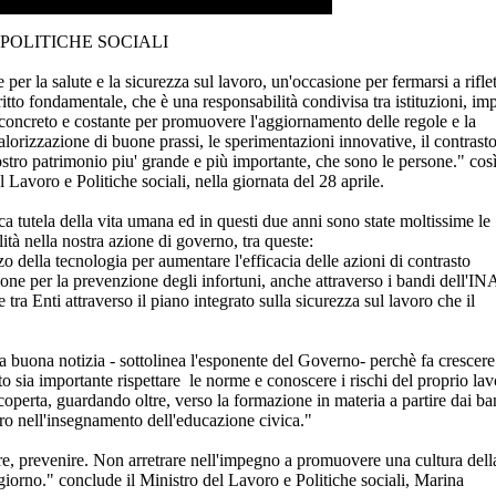
POLITICHE SOCIALI
er la salute e la sicurezza sul lavoro, un'occasione per fermarsi a riflet
ritto fondamentale, che è una responsabilità condivisa tra istituzioni, im
 concreto e costante per promuovere l'aggiornamento delle regole e la
valorizzazione di buone prassi, le sperimentazioni innovative, il contrast
ostro patrimonio piu' grande e più importante, che sono le persone." cos
Lavoro e Politiche sociali, nella giornata del 28 aprile.
ca tutela della vita umana ed in questi due anni sono state moltissime le
lità nella nostra azione di governo, tra queste:
izzo della tecnologia per aumentare l'efficacia delle azioni di contrasto
azione per la prevenzione degli infortuni, anche attraverso i bandi dell'IN
e tra Enti attraverso il piano integrato sulla sicurezza sul lavoro che il
 buona notizia - sottolinea l'esponente del Governo- perchè fa crescere
o sia importante rispettare le norme e conoscere i rischi del proprio la
coperta, guardando oltre, verso la formazione in materia a partire dai b
oro nell'insegnamento dell'educazione civica."
e, prevenire. Non arretrare nell'impegno a promuovere una cultura dell
 giorno." conclude il Ministro del Lavoro e Politiche sociali, Marina