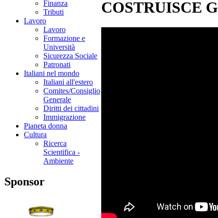
COSTRUISCE G
Finanza
Tributi
Lavoro
Lavoro
Formazione e
Università
Sicurezza Sociale
Patronati
Italiani nel mondo
Italiani all'estero
Comites/Consiglio
Generale
Diritti dei cittadini
Immigrazione
Pianeta donna
Cultura
Ricerca
Scientifica -
Ambiente
Sponsor