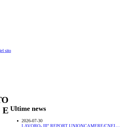
l sito
TO
Ultime news
 E
2026-07-30
LAVORO- III° REPORT UNIONCAMERE/CNEL...