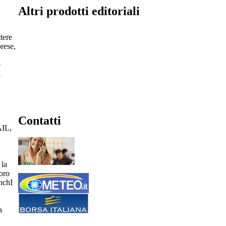
Altri prodotti editoriali
tere
prese,
o
ì
Contatti
AIL,
 la
voro
anchI
a