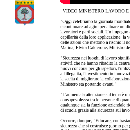
VIDEO MINISTERO LAVORO E 
"Oggi celebriamo la giornata mondiale p
e continuare ad agire per attuare un di
lavoratori e parti sociali. Un impegno
capillarità della loro applicazione, la 
delle azioni che mettono a rischio il n
Marina, Elvira Calderone, Ministro del 
"Sicurezza nei luoghi di lavoro signifi
attività che ne hanno ribadito la centra
nuovi concorsi per gli ispettori, l'util
all'illegalità, l'investimento in innov
la scelta di migliorare la collaborazion
Ministero sta portando avanti."
"L'aumentata attenzione sul tema è una
consapevolezza tra le persone di quant
qualunque sia la funzione aziendale ri
di scuola grazie alla sicurezza sul lav
Occorre, dunque, "Educare, contrastar
sicurezza che si costruisce giorno per