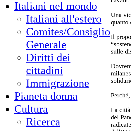
cavallo
Italiani nel mondo
Una vic
Italiani all'estero
quanto 
Comites/Consiglio
Il propo
Generale
“sosten
sulle d
Diritti dei
Dovremm
cittadini
milanese
Immigrazione
solidari
Pianeta donna
Perché,
Cultura
La citt
del Pan
Ricerca
radicate