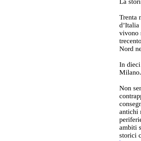
La stor
Trenta m
d’Italia
vivono 
trecento
Nord ne
In dieci
Milano
Non sen
contrap
consegna
antichi
perifer
ambiti s
storici