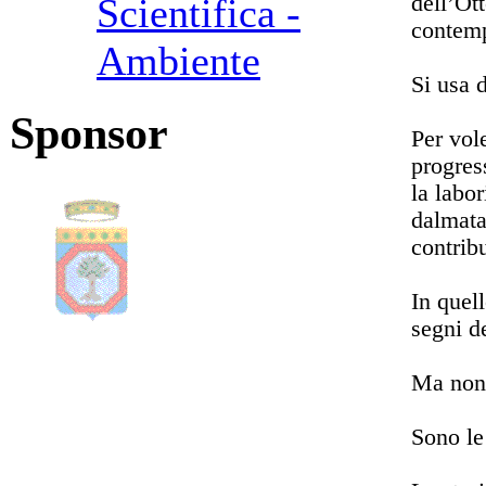
dell’Ot
Scientifica -
contemp
Ambiente
Si usa 
Sponsor
Per vole
progres
la labo
dalmata
contribu
In quell
segni d
Ma non 
Sono le