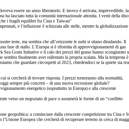
veva essere un anno liberatorio. E invece è arrivata, imprevedibile, la
a ha lasciato tutta la comunità internazionale attonita. I venti della disc
he i fragili equilibri fra Cina e Taiwan"
mpennati, e l’inflazione è schizzata alle stelle, mentre la globalizzazione
nostre teste, ma sembra che all’orizzonte le nubi si stiano diradando. Il
una fase di stallo. L’Europa si è rifornita di approvvigionamenti di gas
ck Sea Grain Initiative e il calo dei prezzi del grano hanno scongiurato 
ne sembra finalmente aver rallentato la propria scalata. Ma la tempesta è
ossiamo che guardare circospetti al 2023, chiedendoci se la quiete sia re
ui si cercherà di trovare risposta. I prezzi torneranno alla normalità,
a oggi sempre più concreti – di una nuova recessione globale?
ovvigionamento energetico (soprattutto in Europa) e alla crescente
ente verso un negoziato di pace o assumerà le forme di un “conflitto
sione geopolitica: a cominciare dalla crescente competizione tra Cina e St
on l’Unione Europea che cercherà di recuperare terreno in cerca di magg