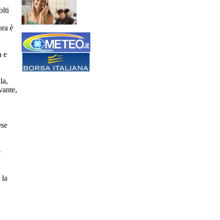
lti
ora è
a e
la,
vante,
ese
e
 la