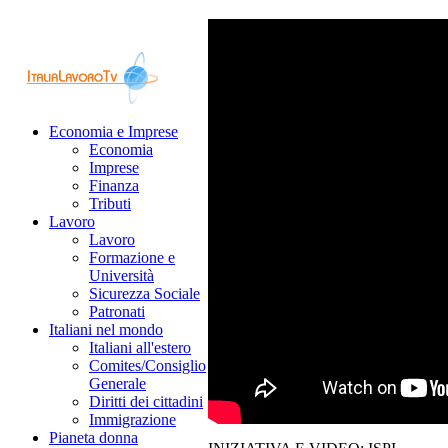
Economia e Imprese
Economia
Imprese
Finanza
Tributi
Lavoro
Lavoro
Formazione e
Università
Sicurezza Sociale
Patronati
Italiani nel mondo
Italiani all'estero
Comites/Consiglio
Generale
Diritti dei cittadini
Immigrazione
Pianeta donna