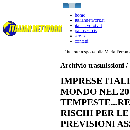
home
italiannetwork.it
italialavorotv.it
palinsesto tv
servizi
contatti
Direttore responsabile Maria Ferran
Archivio trasmissioni /
IMPRESE ITALI
MONDO NEL 20
TEMPESTE...RE
RISCHI PER LE
PREVISIONI A