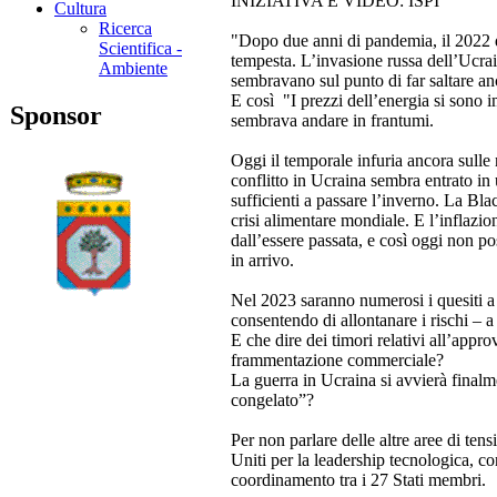
INIZIATIVA E VIDEO: ISPI
Cultura
Ricerca
"Dopo due anni di pandemia, il 2022 do
Scientifica -
tempesta. L’invasione russa dell’Ucrain
Ambiente
sembravano sul punto di far saltare anc
E così "I prezzi dell’energia si sono i
Sponsor
sembrava andare in frantumi.
Oggi il temporale infuria ancora sulle 
conflitto in Ucraina sembra entrato in 
sufficienti a passare l’inverno. La Bla
crisi alimentare mondiale. E l’inflazio
dall’essere passata, e così oggi non p
in arrivo.
Nel 2023 saranno numerosi i quesiti a c
consentendo di allontanare i rischi – 
E che dire dei timori relativi all’appr
frammentazione commerciale?
La guerra in Ucraina si avvierà finalm
congelato”?
Per non parlare delle altre aree di ten
Uniti per la leadership tecnologica, c
coordinamento tra i 27 Stati membri.