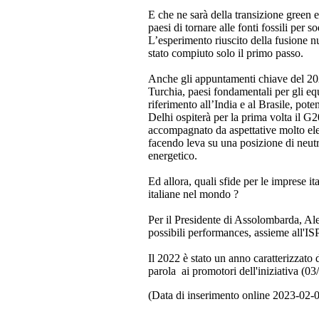
E che ne sarà della transizione green 
paesi di tornare alle fonti fossili per 
L’esperimento riuscito della fusione n
stato compiuto solo il primo passo.
Anche gli appuntamenti chiave del 2023
Turchia, paesi fondamentali per gli equ
riferimento all’India e al Brasile, pote
Delhi ospiterà per la prima volta il G
accompagnato da aspettative molto ele
facendo leva su una posizione di neutra
energetico.
Ed allora, quali sfide per le imprese it
italiane nel mondo ?
Per il Presidente di Assolombarda, Ale
possibili performances, assieme all'ISP
Il 2022 è stato un anno caratterizzato 
parola ai promotori dell'iniziativa 
(Data di inserimento online 2023-02-