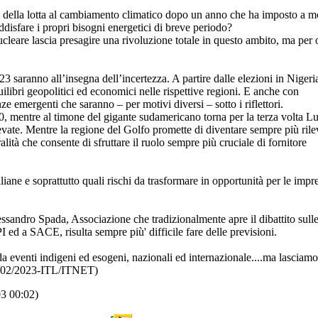
e della lotta al cambiamento climatico dopo un anno che ha imposto a mo
soddisfare i propri bisogni energetici di breve periodo?
ucleare lascia presagire una rivoluzione totale in questo ambito, ma per 
 saranno all’insegna dell’incertezza. A partire dalle elezioni in Nigeri
ilibri geopolitici ed economici nelle rispettive regioni. E anche con
nze emergenti che saranno – per motivi diversi – sotto i riflettori.
20, mentre al timone del gigante sudamericano torna per la terza volta Lu
vate. Mentre la regione del Golfo promette di diventare sempre più rile
lità che consente di sfruttare il ruolo sempre più cruciale di fornitore
aliane e soprattutto quali rischi da trasformare in opportunità per le impr
ssandro Spada, Associazione che tradizionalmente apre il dibattito sull
I ed a SACE, risulta sempre più' difficile fare delle previsioni.
da eventi indigeni ed esogeni, nazionali ed internazionale....ma lasciamo
(03/02/2023-ITL/ITNET)
03 00:02)