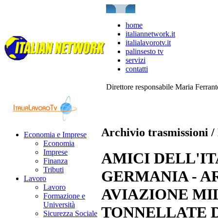
home
italiannetwork.it
italialavorotv.it
palinsesto tv
servizi
contatti
Direttore responsabile Maria Ferran
Archivio trasmissioni / 
Economia e Imprese
Economia
Imprese
AMICI DELL'ITA
Finanza
Tributi
GERMANIA - AR
Lavoro
Lavoro
AVIAZIONE MI
Formazione e
Università
TONNELLATE 
Sicurezza Sociale