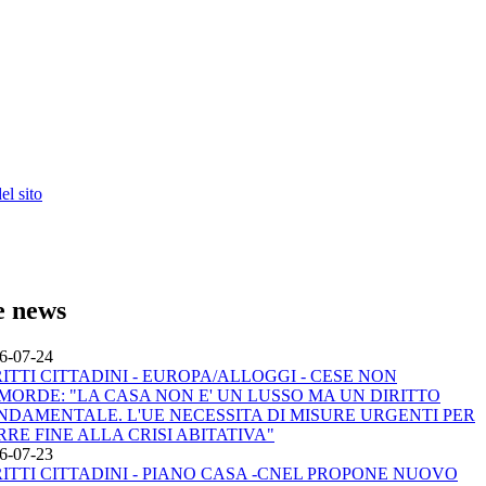
l sito
e news
6-07-24
RITTI CITTADINI - EUROPA/ALLOGGI - CESE NON
MORDE: "LA CASA NON E' UN LUSSO MA UN DIRITTO
NDAMENTALE. L'UE NECESSITA DI MISURE URGENTI PER
RRE FINE ALLA CRISI ABITATIVA"
6-07-23
RITTI CITTADINI - PIANO CASA -CNEL PROPONE NUOVO