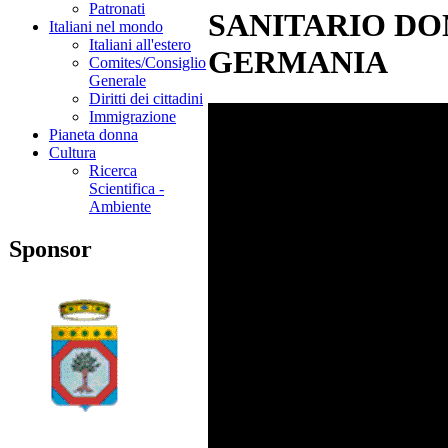
Patronati
SANITARIO DO
Italiani nel mondo
Italiani all'estero
GERMANIA
Comites/Consiglio
Generale
Diritti dei cittadini
Immigrazione
Pianeta donna
Cultura
Ricerca
Scientifica -
Ambiente
Sponsor