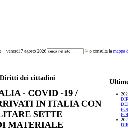
te − venerdì 7 agosto 2026
o consulta la
mappa de
Diritti dei cittadini
Ultim
LIA - COVID -19 /
202
DI
RIVATI IN ITALIA CON
DE
FO
LITARE SETTE
PO
202
DI MATERIALE
DI