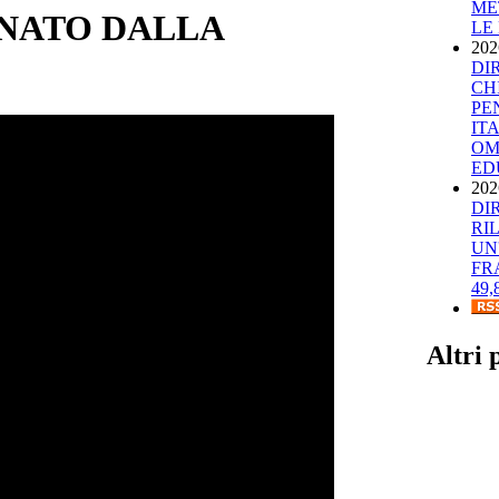
ME
NATO DALLA
LE
202
DI
CH
PE
IT
OM
ED
202
DI
RI
UN
FR
49
Altri 