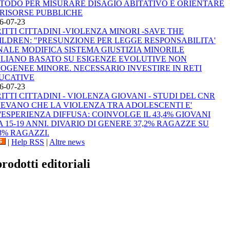
TODO PER MISURARE DISAGIO ABITATIVO E ORIENTARE
 RISORSE PUBBLICHE
6-07-23
RITTI CITTADINI -VIOLENZA MINORI -SAVE THE
ILDREN: "PRESUNZIONE PER LEGGE RESPONSABILITA'
NALE MODIFICA SISTEMA GIUSTIZIA MINORILE
ALIANO BASATO SU ESIGENZE EVOLUTIVE NON
OGENEE MINORE. NECESSARIO INVESTIRE IN RETI
UCATIVE
6-07-23
RITTI CITTADINI - VIOLENZA GIOVANI - STUDI DEL CNR
LEVANO CHE LA VIOLENZA TRA ADOLESCENTI E'
'ESPERIENZA DIFFUSA: COINVOLGE IL 43,4% GIOVANI
A 15-19 ANNI. DIVARIO DI GENERE 37,2% RAGAZZE SU
,8% RAGAZZI.
|
Help RSS
|
Altre news
prodotti editoriali